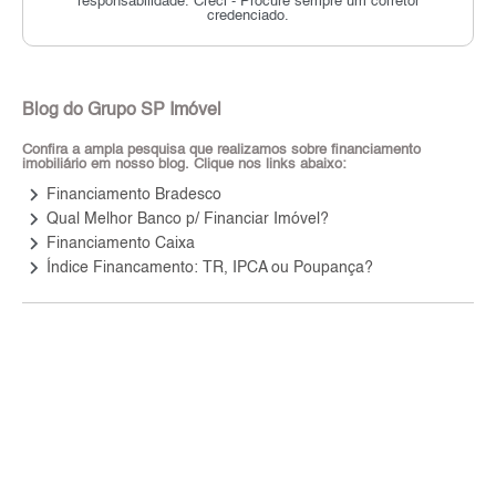
responsabilidade.
Creci - Procure sempre um corretor
credenciado.
Blog do Grupo SP Imóvel
Confira a ampla pesquisa que realizamos sobre financiamento
imobiliário em nosso blog. Clique nos links abaixo:
keyboard_arrow_right
Financiamento Bradesco
keyboard_arrow_right
Qual Melhor Banco p/ Financiar Imóvel?
keyboard_arrow_right
Financiamento Caixa
keyboard_arrow_right
Índice Financamento: TR, IPCA ou Poupança?