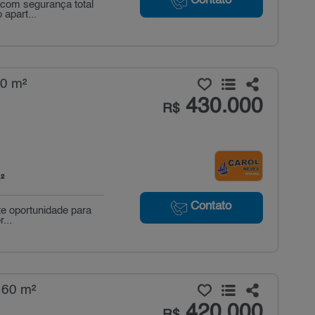
Contato
 com segurança total
 apart...
50 m²
430.000
R$
²
Contato
te oportunidade para
...
 60 m²
420.000
R$