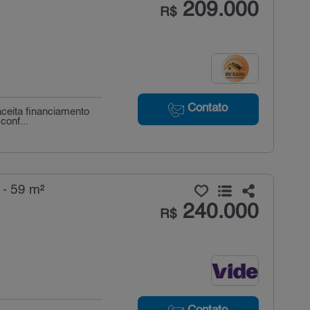
209.000
R$
Contato
 aceita financiamento
conf...
 - 59 m²
240.000
R$