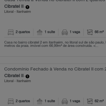
Cibratel II
-
Litoral - Itanhaém
2 quartos
1 suíte
1 vaga
66 m²
Casa no bairro cibratel 2 em itanhaém, no litoral sul de são paulo,
metros da praia. imóvel com 66,99m² de área construida. <...
Condomínio Fechado à Venda no Cibratel II com 2
Cibratel II
-
Litoral - Itanhaém
2 quartos
1 suíte
1 vaga
62 m²