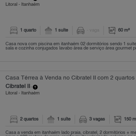
Litoral - Itanhaém
1 quarto
1 suíte
- vaga
60 m²
Casa nova com piscina em itanhaém 02 dormitórios sendo 1 suíte
sala e cozinha conjugados lavabo área de serviço área gourmet p
Casa Térrea à Venda no Cibratel II com 2 quartos
Cibratel II
-
Litoral - Itanhaém
2 quartos
1 suíte
3 vagas
150 m
Casa a venda em itanhaém lado praia, cibratel, 2 dormitórios + 