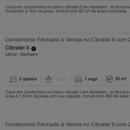
Casa em condomínio no bairro cibratel 2 em itanhaém, no litoral s
localizado á 1km da praia. imóvel com 62 m² de área construida. .
Condomínio Fechado à Venda no Cibratel II com 2
Cibratel II
-
Litoral - Itanhaém
2 quartos
- suíte
1 vaga
50 m²
Casa em condomínio no bairro cibratel ii em itanhaém, no litoral su
praia á 1,5 km da praia, em rua calçada. imóvel com 600 de área to
Condomínio Fechado à Venda no Cibratel II com 2