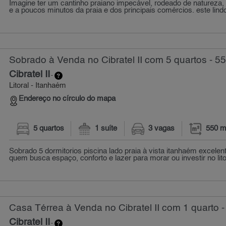
Imagine ter um cantinho praiano impecável, rodeado de natureza,
e a poucos minutos da praia e dos principais comércios. este lindo
Sobrado à Venda no Cibratel II com 5 quartos - 5
Cibratel II
-
Litoral - Itanhaém
Endereço no círculo do mapa
5 quartos
1 suíte
3 vagas
550 m
Sobrado 5 dormitorios piscina lado praia à vista itanhaém excelen
quem busca espaço, conforto e lazer para morar ou investir no litor
Casa Térrea à Venda no Cibratel II com 1 quarto -
Cibratel II
-