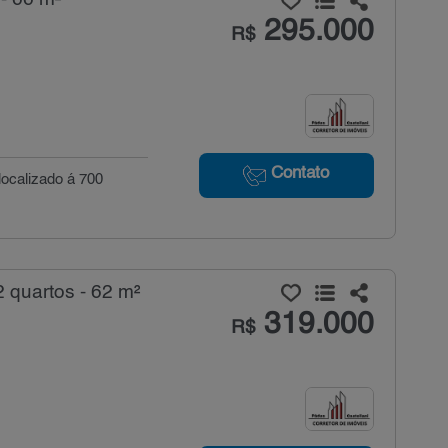
295.000
R$
Contato
 localizado á 700
 quartos - 62 m²
319.000
R$