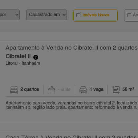
Imóveis Novos
Ac
Apartamento à Venda no Cibratel II com 2 quartos
Cibratel II
-
Litoral - Itanhaém
2 quartos
- suíte
1 vaga
58 m²
Apartamento para venda, varandas no bairro cibratel 2, localizado
itanhaém sp, região lado praia. apartamento reformado à venda n..
Casa Térrea à Venda no Cibratel II com 2 quartos 