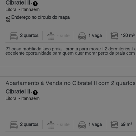
Cibratel II
-
Litoral - Itanhaém
Endereço no círculo do mapa
2 quartos
- suíte
1 vaga
120 m²
?? casa mobiliada lado praia - pronta para morar | 2 dormitórios |
excelente oportunidade para quem quer morar perto da praia com 
Apartamento à Venda no Cibratel II com 2 quartos
Cibratel II
-
Litoral - Itanhaém
2 quartos
- suíte
1 vaga
59 m²