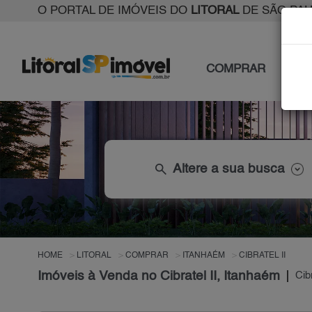
O PORTAL DE IMÓVEIS DO
LITORAL
DE SÃO PA
COMPRAR
ALU
search
Altere a sua busca
HOME
LITORAL
COMPRAR
ITANHAÉM
CIBRATEL II
Imóveis à Venda no Cibratel II, Itanhaém
Cibr