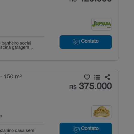
Contato
 banheiro social
iscina garagem...
 - 150 m²
375.000
R$
²
Contato
mezanino casa semi