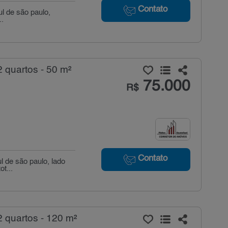
Contato
ul de são paulo,
..
 quartos - 50 m²
75.000
R$
Contato
l de são paulo, lado
t...
 quartos - 120 m²