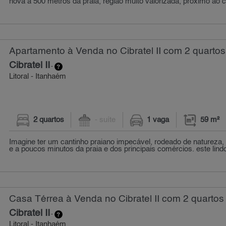
nova a 500 metros da praia, região muito valorizada, próximo ao ce
Apartamento à Venda no Cibratel II com 2 quartos
Cibratel II
-
Litoral - Itanhaém
2 quartos
- suíte
1 vaga
59 m²
Imagine ter um cantinho praiano impecável, rodeado de natureza,
e a poucos minutos da praia e dos principais comércios. este lindo
Casa Térrea à Venda no Cibratel II com 2 quartos
Cibratel II
-
Litoral - Itanhaém