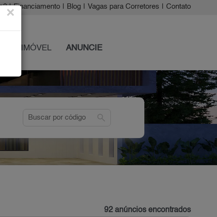
a?
|
Financiamento
|
Blog
|
Vagas para Corretores
|
Contato
×
 SEU IMÓVEL
ANUNCIE
search
92 anúncios encontrados