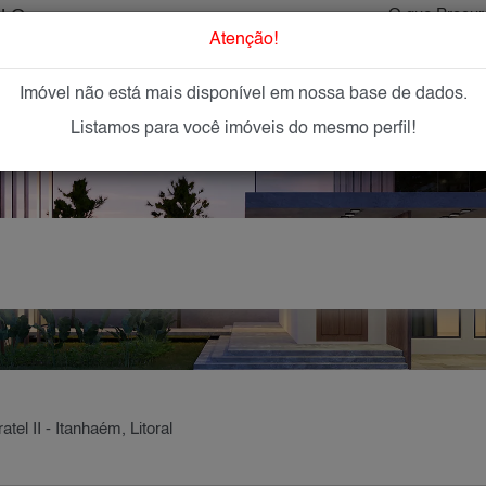
ULO
O que Procur
Atenção!
Imóvel não está mais disponível em nossa base de dados.
GAR
IMÓVEIS NOVOS
IMOBILIÁRIAS
OFEREÇA
Listamos para você imóveis do mesmo perfil!
atel II - Itanhaém, Litoral