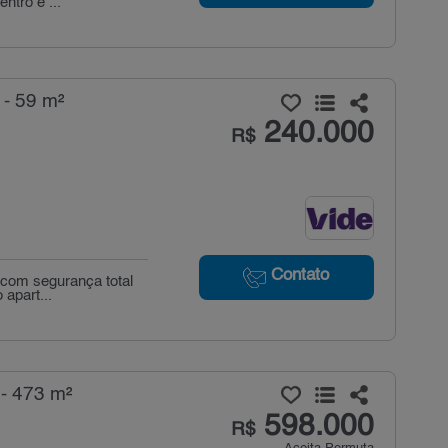
ntro e ...
 - 59 m²
240.000
R$
Contato
 com segurança total
 apart...
 - 473 m²
598.000
R$