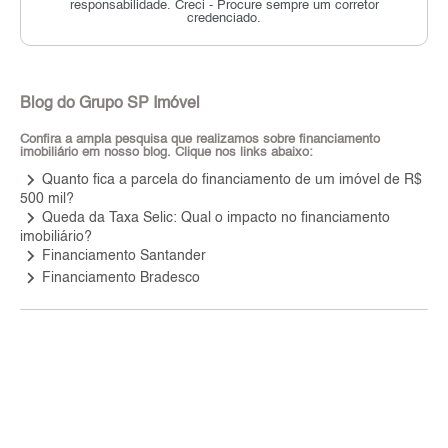
responsabilidade.
Creci - Procure sempre um corretor
credenciado.
Blog do Grupo SP Imóvel
Confira a ampla pesquisa que realizamos sobre financiamento
imobiliário em nosso blog. Clique nos links abaixo:
keyboard_arrow_right
Quanto fica a parcela do financiamento de um imóvel de R$
500 mil?
keyboard_arrow_right
Queda da Taxa Selic: Qual o impacto no financiamento
imobiliário?
keyboard_arrow_right
Financiamento Santander
keyboard_arrow_right
Financiamento Bradesco