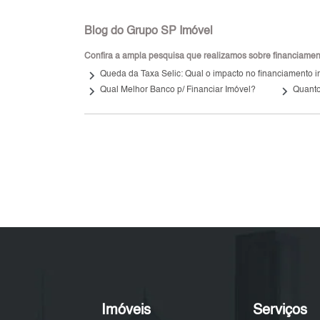
Blog do Grupo SP Imóvel
Confira a ampla pesquisa que realizamos sobre financiamento
keyboard_arrow_right
Queda da Taxa Selic: Qual o impacto no financiamento i
keyboard_arrow_right
keyboard_arrow_right
Qual Melhor Banco p/ Financiar Imóvel?
Quanto
Imóveis
Serviços