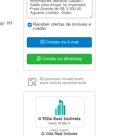
igo:
111
Receber ofertas de imóveis e
crédito
Contato via E-mail
Contato via WhatsApp
62 pessoas visualizaram
esse imóvel recentemente
CRECI: 37.491-F
G Villa Real Imóveis