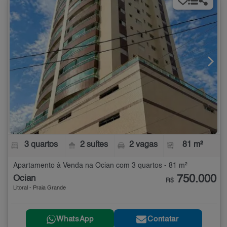
3 quartos
2 suítes
2 vagas
81 m²
Apartamento à Venda na Ocian com 3 quartos - 81 m²
750.000
Ocian
R$
Litoral - Praia Grande
WhatsApp
Contatar