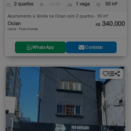
2 quartos
- suíte
1 vaga
50 m²
Apartamento à Venda na Ocian com 2 quartos - 50 m²
340.000
Ocian
R$
Litoral - Praia Grande
WhatsApp
Contatar