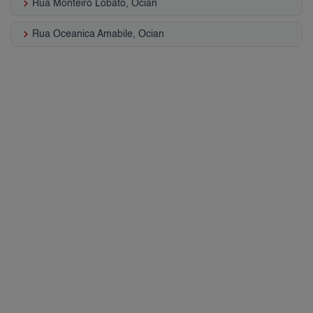
keyboard_arrow_right
Rua Monteiro Lobato, Ocian
keyboard_arrow_right
Rua Oceanica Amabile, Ocian