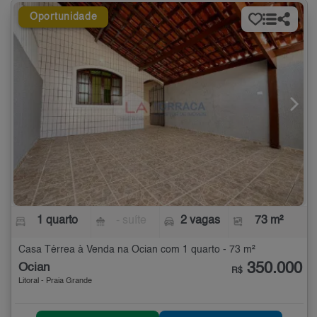
Oportunidade
1 quarto
- suíte
2 vagas
73 m²
Casa Térrea à Venda na Ocian com 1 quarto - 73 m²
350.000
Ocian
R$
Litoral - Praia Grande