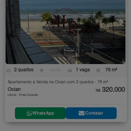
2 quartos
- suíte
1 vaga
79 m²
Apartamento à Venda na Ocian com 2 quartos - 79 m²
320.000
Ocian
R$
Litoral - Praia Grande
WhatsApp
Contatar