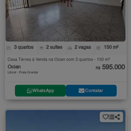
3 quartos
2 suítes
2 vagas
150 m²
Casa Térrea à Venda na Ocian com 3 quartos - 150 m²
595.000
Ocian
R$
Litoral - Praia Grande
WhatsApp
Contatar