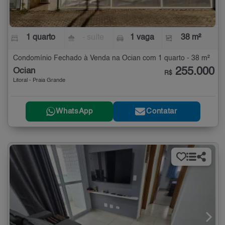
1 quarto
- suíte
1 vaga
38 m²
Condomínio Fechado à Venda na Ocian com 1 quarto - 38 m²
255.000
Ocian
R$
Litoral - Praia Grande
WhatsApp
Contatar