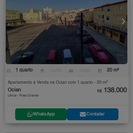
1 quarto
- suíte
- vaga
20 m²
Apartamento à Venda na Ocian com 1 quarto - 20 m²
138.000
Ocian
R$
Litoral - Praia Grande
WhatsApp
Contatar