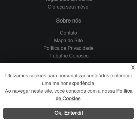
Ofereça seu imóvel
Sobre nós
Contato
Mapa do Site
Política de Privacidade
Trabalhe Conosco
X
Verificada por
Utilizamos cookies para personalizar conteúdos e oferecer
uma melhor experiência.
Redes Sociais
Ao navegar neste site, você concorda com a nossa
Política
de Cookies
.
Ok, Entendi!