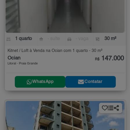
1 quarto
- suíte
- vaga
30 m²
Kitnet / Loft à Venda na Ocian com 1 quarto - 30 m²
147.000
Ocian
R$
Litoral - Praia Grande
WhatsApp
Contatar