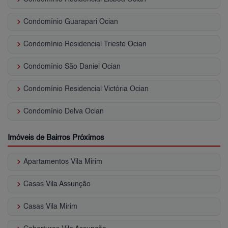
keyboard_arrow_right
Condomínio Guarapari Ocian
keyboard_arrow_right
Condomínio Residencial Trieste Ocian
keyboard_arrow_right
Condomínio São Daniel Ocian
keyboard_arrow_right
Condomínio Residencial Victória Ocian
keyboard_arrow_right
Condomínio Delva Ocian
Imóveis de Bairros Próximos
keyboard_arrow_right
Apartamentos Vila Mirim
keyboard_arrow_right
Casas Vila Assunção
keyboard_arrow_right
Casas Vila Mirim