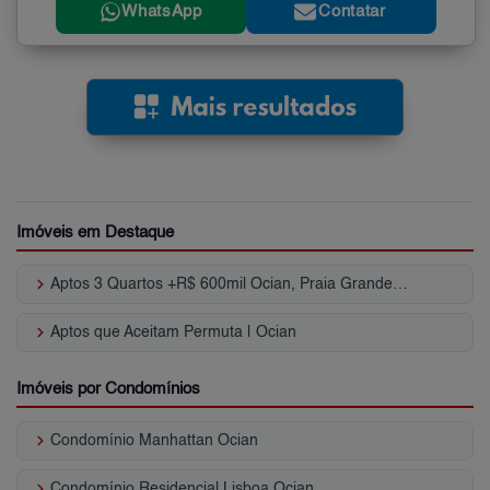
WhatsApp
Contatar
Imóveis em Destaque
keyboard_arrow_right
Aptos 3 Quartos +R$ 600mil Ocian, Praia Grande, SP
keyboard_arrow_right
Aptos que Aceitam Permuta | Ocian
Imóveis por Condomínios
keyboard_arrow_right
Condomínio Manhattan Ocian
keyboard_arrow_right
Condomínio Residencial Lisboa Ocian