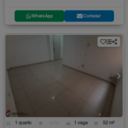
WhatsApp
Contatar
1 quarto
- suíte
1 vaga
52 m²