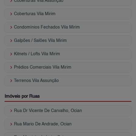
keyboard_arrow_right
Coberturas Vila Assunção
keyboard_arrow_right
Coberturas Vila Mirim
keyboard_arrow_right
Condomínios Fechados Vila Mirim
keyboard_arrow_right
Galpões / Salões Vila Mirim
keyboard_arrow_right
Kitnets / Lofts Vila Mirim
keyboard_arrow_right
Prédios Comerciais Vila Mirim
keyboard_arrow_right
Terrenos Vila Assunção
Imóveis por Ruas
keyboard_arrow_right
Rua Dr Vicente De Carvalho, Ocian
keyboard_arrow_right
Rua Mario De Andrade, Ocian