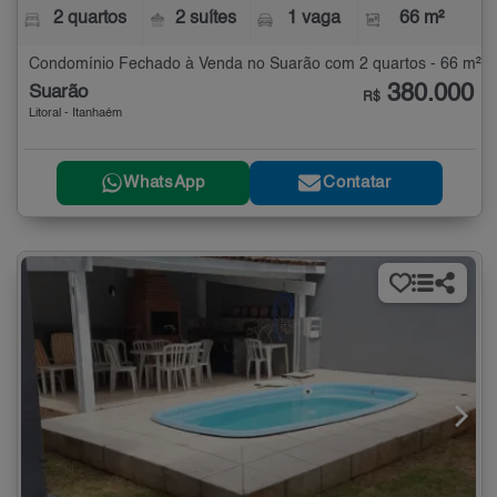
2 quartos
2 suítes
1 vaga
66 m²
Condomínio Fechado à Venda no Suarão com 2 quartos - 66 m²
380.000
Suarão
R$
Litoral - Itanhaém
WhatsApp
Contatar