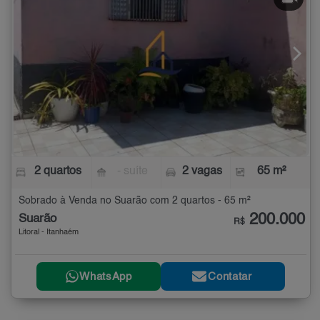
2 quartos
- suíte
2 vagas
65 m²
Sobrado à Venda no Suarão com 2 quartos - 65 m²
200.000
Suarão
R$
Litoral - Itanhaém
WhatsApp
Contatar