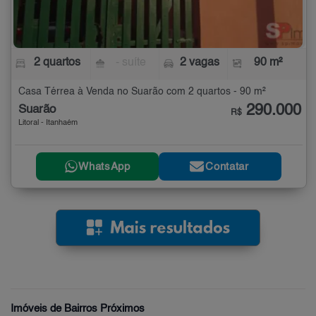
2 quartos
- suíte
2 vagas
90 m²
Casa Térrea à Venda no Suarão com 2 quartos - 90 m²
290.000
Suarão
R$
Litoral - Itanhaém
WhatsApp
Contatar
Imóveis de Bairros Próximos