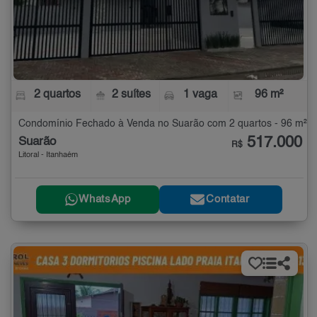
2 quartos
2 suítes
1 vaga
96 m²
Condomínio Fechado à Venda no Suarão com 2 quartos - 96 m²
517.000
Suarão
R$
Litoral - Itanhaém
WhatsApp
Contatar