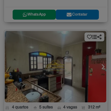
WhatsApp
Contatar
4 quartos
5 suítes
4 vagas
312 m²