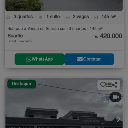
3 quartos
1 suíte
2 vagas
145 m²
Sobrado à Venda no Suarão com 3 quartos - 145 m²
420.000
Suarão
R$
Litoral - Itanhaém
WhatsApp
Contatar
Destaque