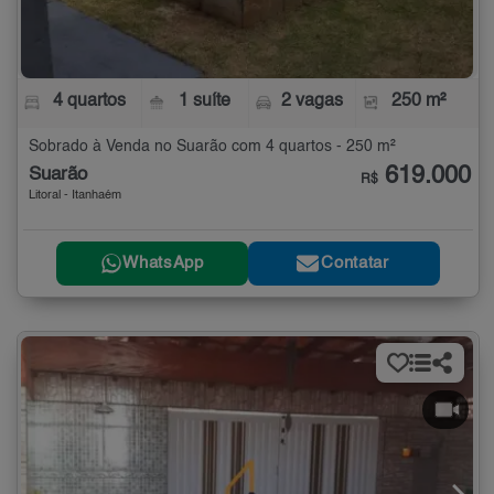
4 quartos
1 suíte
2 vagas
250 m²
Sobrado à Venda no Suarão com 4 quartos - 250 m²
619.000
Suarão
R$
Litoral - Itanhaém
WhatsApp
Contatar