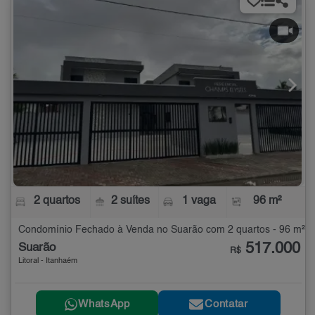
2 quartos
2 suítes
1 vaga
96 m²
Condomínio Fechado à Venda no Suarão com 2 quartos - 96 m²
517.000
Suarão
R$
Litoral - Itanhaém
WhatsApp
Contatar