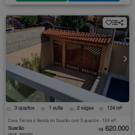
3 quartos
1 suíte
2 vagas
124 m²
Casa Térrea à Venda no Suarão com 3 quartos - 124 m²
620.000
Suarão
R$
Litoral - Itanhaém