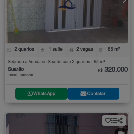
2 quartos
1 suíte
2 vagas
65 m²
Sobrado à Venda no Suarão com 2 quartos - 65 m²
320.000
Suarão
R$
Litoral - Itanhaém
WhatsApp
Contatar