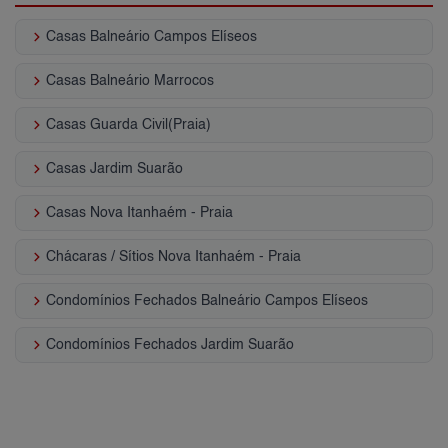
keyboard_arrow_right
Casas Balneário Campos Elíseos
keyboard_arrow_right
Casas Balneário Marrocos
keyboard_arrow_right
Casas Guarda Civil(Praia)
keyboard_arrow_right
Casas Jardim Suarão
keyboard_arrow_right
Casas Nova Itanhaém - Praia
keyboard_arrow_right
Chácaras / Sítios Nova Itanhaém - Praia
keyboard_arrow_right
Condomínios Fechados Balneário Campos Elíseos
keyboard_arrow_right
Condomínios Fechados Jardim Suarão