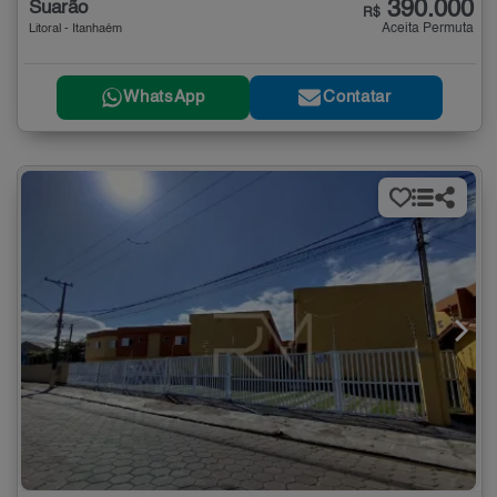
390.000
Suarão
R$
Aceita Permuta
Litoral - Itanhaém
WhatsApp
Contatar