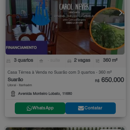
3 quartos
- suíte
2 vagas
360 m²
Casa Térrea à Venda no Suarão com 3 quartos - 360 m²
650.000
Suarão
R$
Litoral - Itanhaém
Avenida Monteiro Lobato, 11680
WhatsApp
Contatar