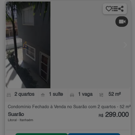
2 quartos
1 suíte
1 vaga
52 m²
Condomínio Fechado à Venda no Suarão com 2 quartos - 52 m²
299.000
Suarão
R$
Litoral - Itanhaém