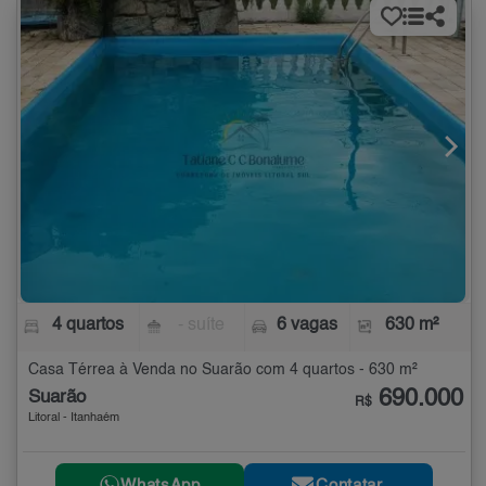
4 quartos
- suíte
6 vagas
630 m²
Casa Térrea à Venda no Suarão com 4 quartos - 630 m²
690.000
Suarão
R$
Litoral - Itanhaém
WhatsApp
Contatar