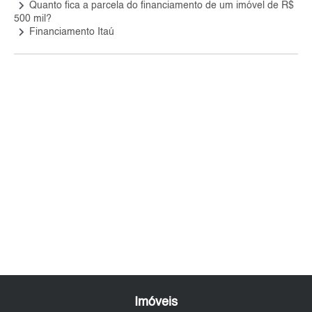
keyboard_arrow_right
Quanto fica a parcela do financiamento de um imóvel de R$
500 mil?
keyboard_arrow_right
Financiamento Itaú
Imóveis