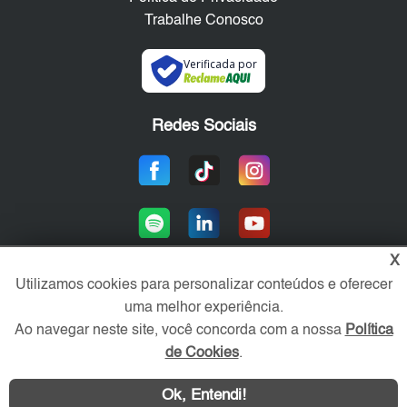
Trabalhe Conosco
Verificada por
Redes Sociais
X
Utilizamos cookies para personalizar conteúdos e oferecer
uma melhor experiência.
Área exclusiva aos anunciantes,
acesse sua conta:
Ao navegar neste site, você concorda com a nossa
Política
de Cookies
.
Ok, Entendi!