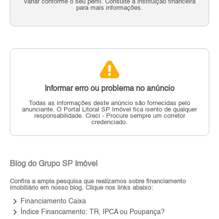
variar conforme o seu perfil. Consulte a instituição financeira
para mais informações.
Informar erro ou problema no anúncio
Todas as informações deste anúncio são fornecidas pelo
anunciante.
O Portal Litoral SP Imóvel fica isento de qualquer
responsabilidade.
Creci - Procure sempre um corretor
credenciado.
Blog do Grupo SP Imóvel
Confira a ampla pesquisa que realizamos sobre financiamento
imobiliário em nosso blog. Clique nos links abaixo:
keyboard_arrow_right
Financiamento Caixa
keyboard_arrow_right
Índice Financamento: TR, IPCA ou Poupança?