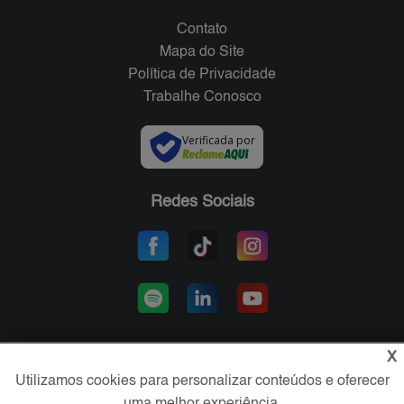
Contato
Mapa do Site
Política de Privacidade
Trabalhe Conosco
Verificada por
Redes Sociais
X
Utilizamos cookies para personalizar conteúdos e oferecer
Área exclusiva aos anunciantes,
acesse sua conta: