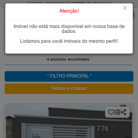
O PORTAL DE IMÓVEIS DO
LITORAL
DE SÃO PAULO
×
Atenção!
Imóvel não está mais disponível em nossa base de
HOME
LITORAL
COMPRAR
ITANHAÉM
BALNEÁRIO JEQUITIBÁ
dados.
Imóveis à Venda no Balneário Jequitibá, Itanhaém
Listamos para você imóveis do mesmo perfil!
Balneário Jequitibá - Itanhaém, Litoral
4 anúncios encontrados
* FILTRO PRINCIPAL *
Refinar e Ordenar