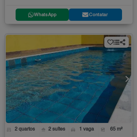
WhatsApp
Contatar
2 quartos
2 suítes
1 vaga
65 m²