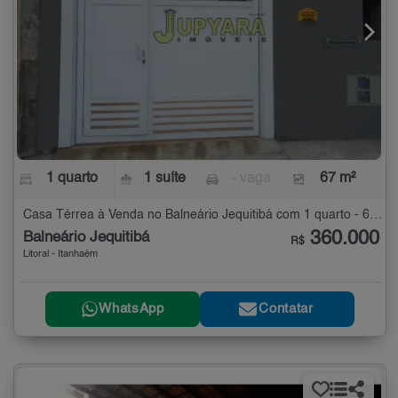
1 quarto
1 suíte
- vaga
67 m²
Casa Térrea à Venda no Balneário Jequitibá com 1 quarto - 67 m²
360.000
Balneário Jequitibá
R$
Litoral - Itanhaém
WhatsApp
Contatar