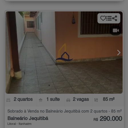
2 quartos
1 suíte
2 vagas
85 m²
Sobrado à Venda no Balneário Jequitibá com 2 quartos - 85 m²
290.000
Balneário Jequitibá
R$
Litoral - Itanhaém