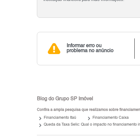
Informar erro ou
problema no anúncio
Blog do Grupo SP Imóvel
Confira a ampla pesquisa que realizamos sobre financiamento
keyboard_arrow_right
keyboard_arrow_right
keybo
Financiamento Itaú
Financiamento Caixa
keyboard_arrow_right
Queda da Taxa Selic: Qual o impacto no financiamento i