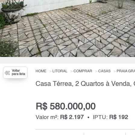
Voltar
HOME
LITORAL
COMPRAR
CASAS
PRAIA GR
para lista
Casa Térrea, 2 Quartos à Venda, 
R$ 580.000,00
Valor m²:
R$ 2.197
IPTU:
R$ 192