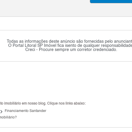
Todas as informações deste anúncio são fornecidas pelo anunciant
O Portal Litoral SP Imóvel fica isento de qualquer responsabilidad
Creci - Procure sempre um corretor credenciado.
 imobiliário em nosso blog. Clique nos links abaixo:
ard_arrow_right
Financiamento Santander
mobiliário?