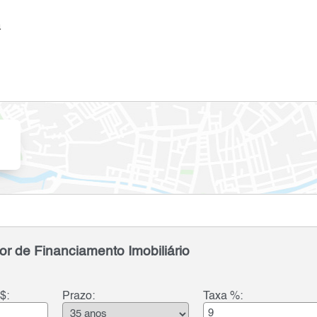
a
or de Financiamento Imobiliário
$:
Prazo:
Taxa %: