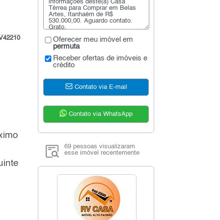
V42210
Oferecer meu imóvel em
permuta
Receber ofertas de imóveis e
crédito
Contato via E-mail
Contato via WhatsApp
óximo
69 pessoas visualizaram
esse imóvel recentemente
uinte