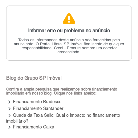
Informar erro ou problema no anúncio
Todas as informações deste anúncio são fornecidas pelo
anunciante.
O Portal Litoral SP Imóvel fica isento de qualquer
responsabilidade.
Creci - Procure sempre um corretor
credenciado.
Blog do Grupo SP Imóvel
Confira a ampla pesquisa que realizamos sobre financiamento
imobiliário em nosso blog. Clique nos links abaixo:
keyboard_arrow_right
Financiamento Bradesco
keyboard_arrow_right
Financiamento Santander
keyboard_arrow_right
Queda da Taxa Selic: Qual o impacto no financiamento
imobiliário?
keyboard_arrow_right
Financiamento Caixa