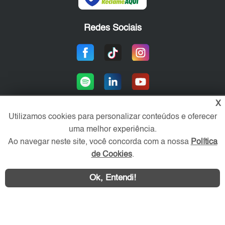
Redes Sociais
X
Utilizamos cookies para personalizar conteúdos e oferecer
uma melhor experiência.
Área exclusiva aos anunciantes,
acesse sua conta:
Ao navegar neste site, você concorda com a nossa
Política
de Cookies
.
Ok, Entendi!
WhatsApp
Contatar