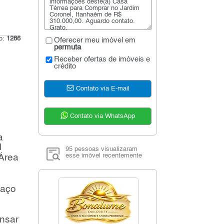
go:
1286
Oferecer meu imóvel em
permuta
Receber ofertas de imóveis e
crédito
Contato via E-mail
Contato via WhatsApp
a
l
95 pessoas visualizaram
esse imóvel recentemente
Área
paço
ansar