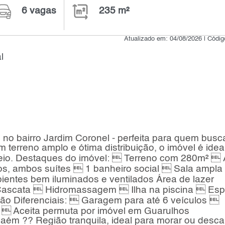
6 vagas
235 m²
Atualizado em: 04/08/2026 | Códi
l
no bairro Jardim Coronel - perfeita para quem busc
 terreno amplo e ótima distribuição, o imóvel é idea
neio. Destaques do imóvel:  Terreno com 280m²  
os, ambos suítes  1 banheiro social  Sala ampla
entes bem iluminados e ventilados Área de lazer
 Cascata  Hidromassagem  Ilha na piscina  Es
cão Diferenciais:  Garagem para até 6 veículos 
  Aceita permuta por imóvel em Guarulhos
haém ?? Região tranquila, ideal para morar ou desc