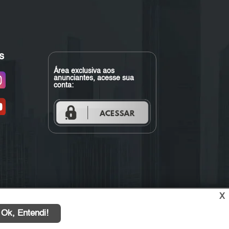
s
Área exclusiva aos
anunciantes, acesse sua
conta:
X
Ok, Entendi!