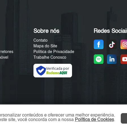
Sobre nós
Redes Sociai
Contato
Mapa do Site
rretores
Política de Privacidade
móvel
Trabalhe Conosco
Verificada por
ersonalizar conteúdos e oferecer uma melhor experiência.
ste site, você concorda com a nossa
Política de Cookies
.