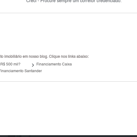
Creci - Procure sempre um corretor credenciado.
 imobiliário em nosso blog. Clique nos links abaixo:
keyboard_arrow_right
 R$ 500 mil?
Financiamento Caixa
Financiamento Santander