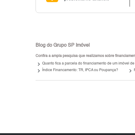
Blog do Grupo SP Imóvel
Confira a ampla pesquisa que realizamos sobre financiamento
keyboard_arrow_right
Quanto fica a parcela do financiamento de um imóvel de
keyboard_arrow_right
keyboard_arrow_right
Índice Financamento: TR, IPCA ou Poupança?