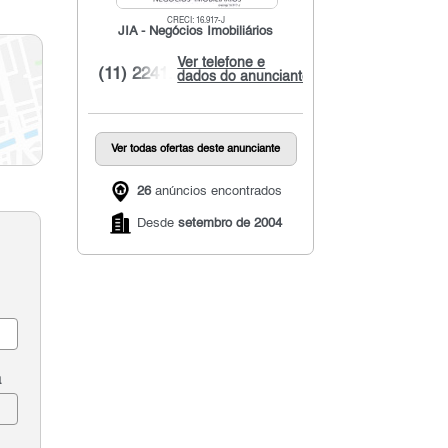
CRECI: 16.917-J
JIA - Negócios Imobiliários
Ver telefone e
(11) 2241...
dados do anunciante
Ver todas ofertas deste anunciante
26
anúncios encontrados
Desde
setembro de 2004
a