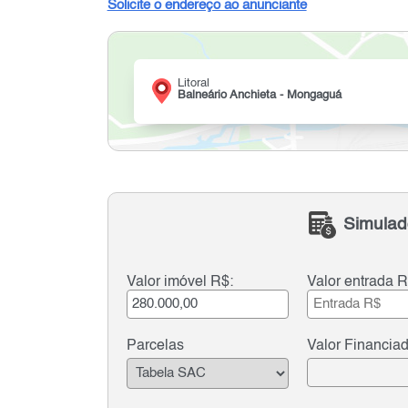
Solicite o endereço ao anunciante
Litoral
Balneário Anchieta - Mongaguá
Simulad
Valor imóvel R$:
Valor entrada R
Parcelas
Valor Financia