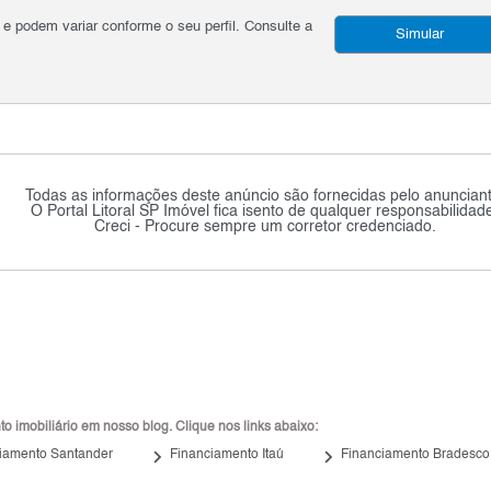
podem variar conforme o seu perfil. Consulte a
Simular
Todas as informações deste anúncio são fornecidas pelo anunciant
O Portal Litoral SP Imóvel fica isento de qualquer responsabilidad
Creci - Procure sempre um corretor credenciado.
 imobiliário em nosso blog. Clique nos links abaixo:
keyboard_arrow_right
keyboard_arrow_right
iamento Santander
Financiamento Itaú
Financiamento Bradesco