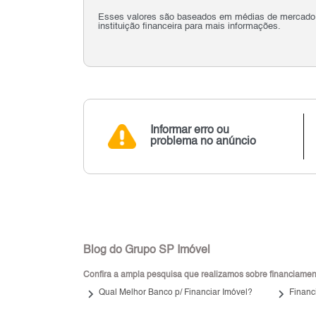
Esses valores são baseados em médias de mercado e 
instituição financeira para mais informações.
Informar erro ou
problema no anúncio
Blog do Grupo SP Imóvel
Confira a ampla pesquisa que realizamos sobre financiamento
keyboard_arrow_right
keyboard_arrow_right
Qual Melhor Banco p/ Financiar Imóvel?
Financ