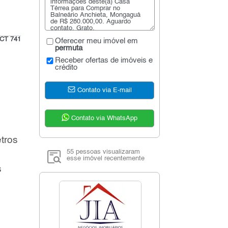
CT 741
Oferecer meu imóvel em
permuta
Receber ofertas de imóveis e
crédito
Contato via E-mail
Contato via WhatsApp
tros
55 pessoas visualizaram
esse imóvel recentemente
s