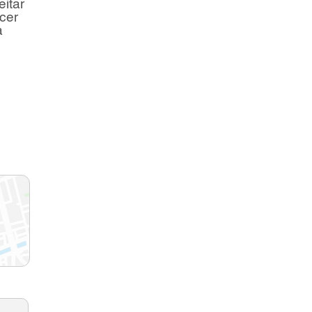
eitar
cer
a