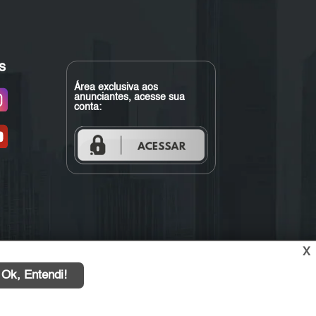
s
Área exclusiva aos
anunciantes, acesse sua
conta:
X
Ok, Entendi!