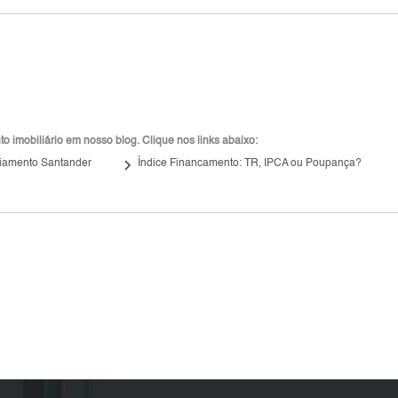
 imobiliário em nosso blog. Clique nos links abaixo:
keyboard_arrow_right
iamento Santander
Índice Financamento: TR, IPCA ou Poupança?