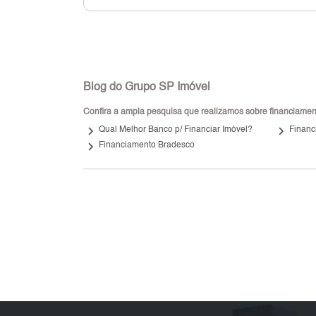
Blog do Grupo SP Imóvel
Confira a ampla pesquisa que realizamos sobre financiamento
keyboard_arrow_right
keyboard_arrow_right
Qual Melhor Banco p/ Financiar Imóvel?
Financ
keyboard_arrow_right
Financiamento Bradesco