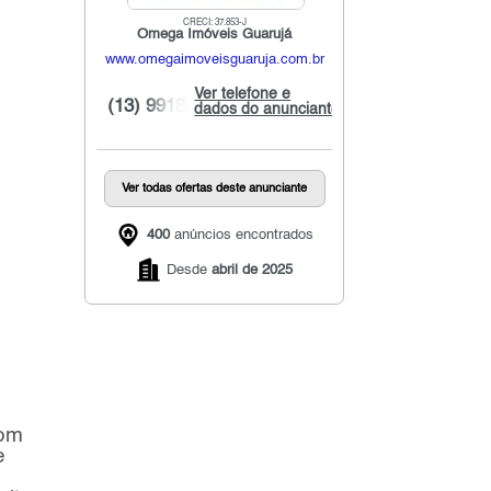
CRECI: 37.853-J
Omega Imóveis Guarujá
www.omegaimoveisguaruja.com.br
Ver telefone e
(13) 9918...
dados do anunciante
Ver todas ofertas deste anunciante
400
anúncios encontrados
Desde
abril de 2025
com
e