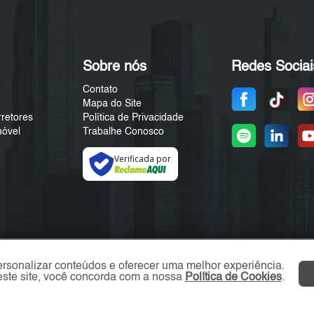
Sobre nós
Redes Sociai
Contato
Mapa do Site
rretores
Política de Privacidade
móvel
Trabalhe Conosco
Verificada por
ersonalizar conteúdos e oferecer uma melhor experiência.
ste site, você concorda com a nossa
Política de Cookies
.