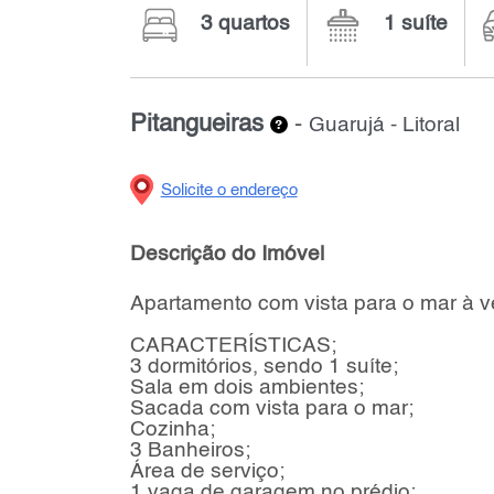
3 quartos
1 suíte
Pitangueiras
-
Guarujá - Litoral
Solicite o endereço
Descrição do Imóvel
Apartamento com vista para o mar à v
CARACTERÍSTICAS;
3 dormitórios, sendo 1 suíte;
Sala em dois ambientes;
Sacada com vista para o mar;
Cozinha;
3 Banheiros;
Área de serviço;
1 vaga de garagem no prédio;