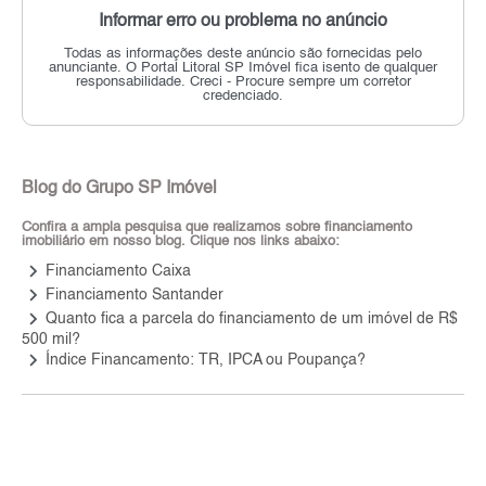
Informar erro ou problema no anúncio
Todas as informações deste anúncio são fornecidas pelo
anunciante.
O Portal Litoral SP Imóvel fica isento de qualquer
responsabilidade.
Creci - Procure sempre um corretor
credenciado.
Blog do Grupo SP Imóvel
Confira a ampla pesquisa que realizamos sobre financiamento
imobiliário em nosso blog. Clique nos links abaixo:
keyboard_arrow_right
Financiamento Caixa
keyboard_arrow_right
Financiamento Santander
keyboard_arrow_right
Quanto fica a parcela do financiamento de um imóvel de R$
500 mil?
keyboard_arrow_right
Índice Financamento: TR, IPCA ou Poupança?