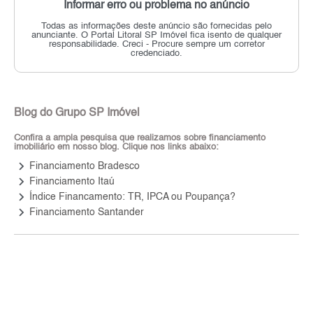
Informar erro ou problema no anúncio
Todas as informações deste anúncio são fornecidas pelo
anunciante.
O Portal Litoral SP Imóvel fica isento de qualquer
responsabilidade.
Creci - Procure sempre um corretor
credenciado.
Blog do Grupo SP Imóvel
Confira a ampla pesquisa que realizamos sobre financiamento
imobiliário em nosso blog. Clique nos links abaixo:
keyboard_arrow_right
Financiamento Bradesco
keyboard_arrow_right
Financiamento Itaú
keyboard_arrow_right
Índice Financamento: TR, IPCA ou Poupança?
keyboard_arrow_right
Financiamento Santander