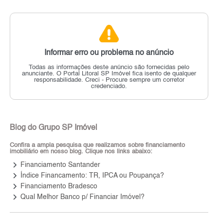
Informar erro ou problema no anúncio
Todas as informações deste anúncio são fornecidas pelo
anunciante.
O Portal Litoral SP Imóvel fica isento de qualquer
responsabilidade.
Creci - Procure sempre um corretor
credenciado.
Blog do Grupo SP Imóvel
Confira a ampla pesquisa que realizamos sobre financiamento
imobiliário em nosso blog. Clique nos links abaixo:
keyboard_arrow_right
Financiamento Santander
keyboard_arrow_right
Índice Financamento: TR, IPCA ou Poupança?
keyboard_arrow_right
Financiamento Bradesco
keyboard_arrow_right
Qual Melhor Banco p/ Financiar Imóvel?