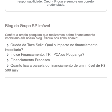
responsabilidade.
Creci - Procure sempre um corretor
credenciado.
Blog do Grupo SP Imóvel
Confira a ampla pesquisa que realizamos sobre financiamento
imobiliário em nosso blog. Clique nos links abaixo:
keyboard_arrow_right
Queda da Taxa Selic: Qual o impacto no financiamento
imobiliário?
keyboard_arrow_right
Índice Financamento: TR, IPCA ou Poupança?
keyboard_arrow_right
Financiamento Bradesco
keyboard_arrow_right
Quanto fica a parcela do financiamento de um imóvel de R$
500 mil?