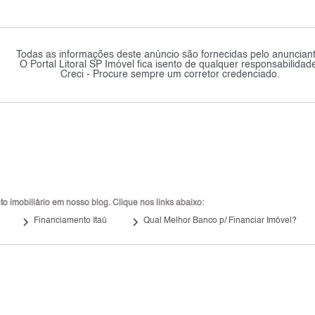
Todas as informações deste anúncio são fornecidas pelo anunciant
O Portal Litoral SP Imóvel fica isento de qualquer responsabilidad
Creci - Procure sempre um corretor credenciado.
 imobiliário em nosso blog. Clique nos links abaixo:
keyboard_arrow_right
keyboard_arrow_right
Financiamento Itaú
Qual Melhor Banco p/ Financiar Imóvel?