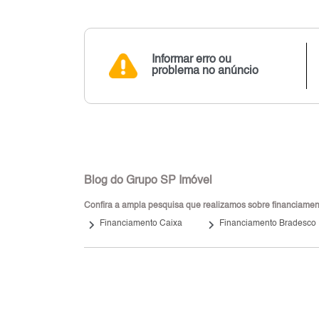
Informar erro ou
problema no anúncio
Blog do Grupo SP Imóvel
Confira a ampla pesquisa que realizamos sobre financiamento
keyboard_arrow_right
keyboard_arrow_right
Financiamento Caixa
Financiamento Bradesco