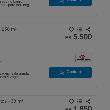
Contato
ado no bairro
átil para seu neg...
- 258 m²
5.500
R$
²
Contato
ssagem sala ampla
ara 4 vagas ...
tos - 38 m²
1.850
R$