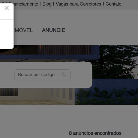
a?
|
Financiamento
|
Blog
|
Vagas para Corretores
|
Contato
×
 SEU IMÓVEL
ANUNCIE
search
8 anúncios encontrados