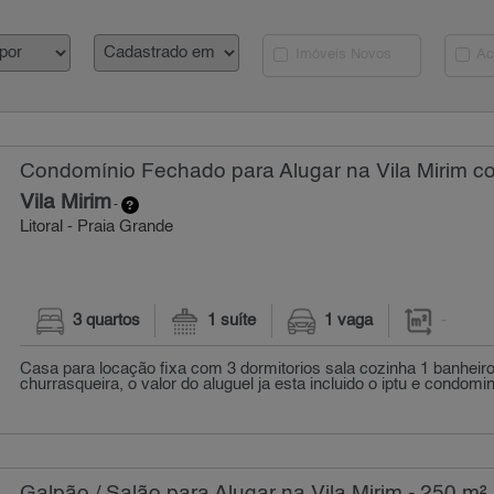
Imóveis Novos
Ac
Condomínio Fechado para Alugar na Vila Mirim c
Vila Mirim
-
Litoral - Praia Grande
3 quartos
1 suíte
1 vaga
-
Casa para locação fixa com 3 dormitorios sala cozinha 1 banheiro 
churrasqueira, o valor do aluguel ja esta incluido o iptu e condomini
Galpão / Salão para Alugar na Vila Mirim - 250 m²