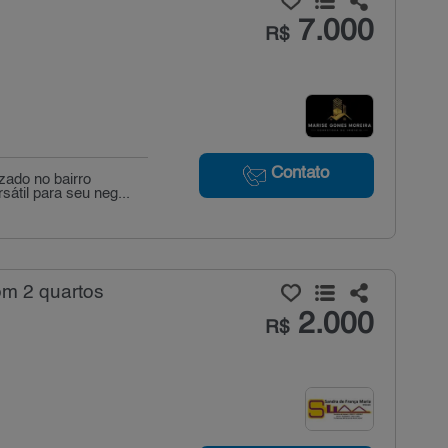
7.000
R$
Contato
ado no bairro
átil para seu neg...
om 2 quartos
2.000
R$