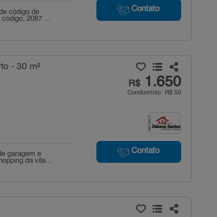
Contato
de código de
 código, 2087 ...
to - 30 m²
1.650
R$
Condomínio: R$ 50
Contato
 de garagem e
pping da vila...