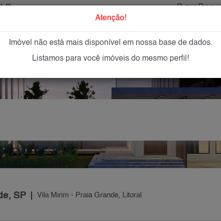
ULO
O que Procur
Atenção!
Imóvel não está mais disponível em nossa base de dados.
GAR
IMÓVEIS NOVOS
IMOBILIÁRIAS
OFEREÇA
Listamos para você imóveis do mesmo perfil!
nde, SP
Vila Mirim - Praia Grande, Litoral