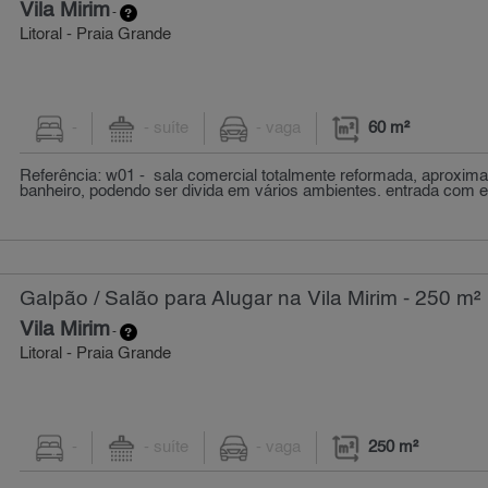
Vila Mirim
-
Litoral - Praia Grande
-
- suíte
- vaga
60 m²
Referência: w01 - sala comercial totalmente reformada, aproxi
banheiro, podendo ser divida em vários ambientes. entrada com e
Galpão / Salão para Alugar na Vila Mirim - 250 m²
Vila Mirim
-
Litoral - Praia Grande
-
- suíte
- vaga
250 m²