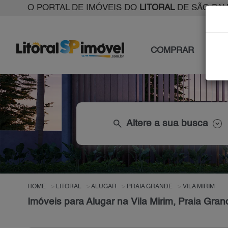
O PORTAL DE IMÓVEIS DO
LITORAL
DE SÃO PA
COMPRAR
ALU
search
Altere a sua busca
HOME
LITORAL
ALUGAR
PRAIA GRANDE
VILA MIRIM
Imóveis para Alugar na Vila Mirim, Praia Gra