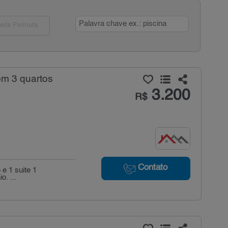
eita Permuta
om 3 quartos
3.200
R$
Contato
e 1 suite 1
o. ...