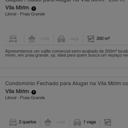
Vila Mirim
-
Litoral - Praia Grande
-
- suíte
- vaga
250 m²
Apresentamos um salão comercial semi-acabado de 250m² localiz
mirim, em praia grande, sp, ideal para quem busca um espaço vers
Condomínio Fechado para Alugar na Vila Mirim c
Vila Mirim
-
Litoral - Praia Grande
2 quartos
- suíte
1 vaga
-