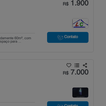
1.900
R$
Contato
madamente 60m², com
spaço para ...
7.000
R$