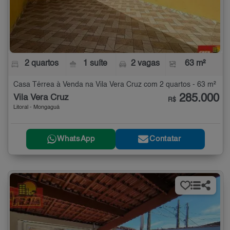
2 quartos
1 suíte
2 vagas
63 m²
Casa Térrea à Venda na Vila Vera Cruz com 2 quartos - 63 m²
285.000
Vila Vera Cruz
R$
Litoral - Mongaguá
WhatsApp
Contatar