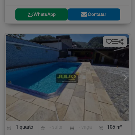
WhatsApp
Contatar
1 quarto
- suíte
- vaga
105 m²