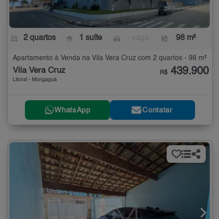
2 quartos
1 suíte
- vaga
98 m²
Apartamento à Venda na Vila Vera Cruz com 2 quartos - 98 m²
439.900
Vila Vera Cruz
R$
Litoral - Mongaguá
WhatsApp
Contatar