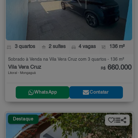
3 quartos
2 suítes
4 vagas
136 m²
Sobrado à Venda na Vila Vera Cruz com 3 quartos - 136 m²
660.000
Vila Vera Cruz
R$
Litoral - Mongaguá
WhatsApp
Contatar
Destaque