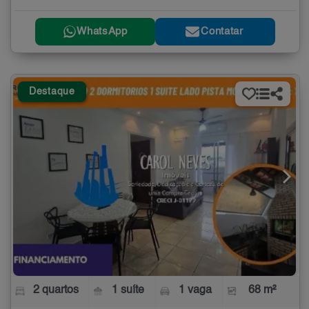
WhatsApp
Contatar
Destaque
2 quartos
1 suíte
1 vaga
68 m²