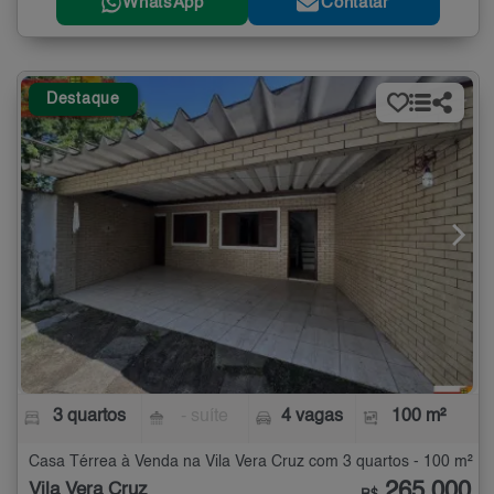
WhatsApp
Contatar
Destaque
3 quartos
- suíte
4 vagas
100 m²
Casa Térrea à Venda na Vila Vera Cruz com 3 quartos - 100 m²
265.000
Vila Vera Cruz