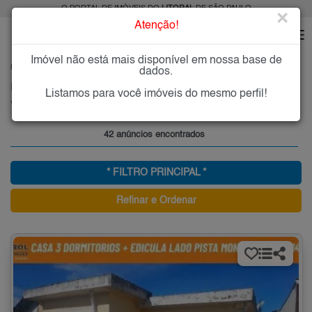
O PORTAL DE IMÓVEIS DO
LITORAL
DE SÃO PAULO
×
Atenção!
Imóvel não está mais disponível em nossa base de
HOME
LITORAL
COMPRAR
MONGAGUÁ
VILA VERA CRUZ
dados.
Imóveis à Venda na Vila Vera Cruz, Mongaguá
Listamos para você imóveis do mesmo perfil!
Vila Vera Cruz - Mongaguá, Litoral
42 anúncios encontrados
* FILTRO PRINCIPAL *
Refinar e Ordenar