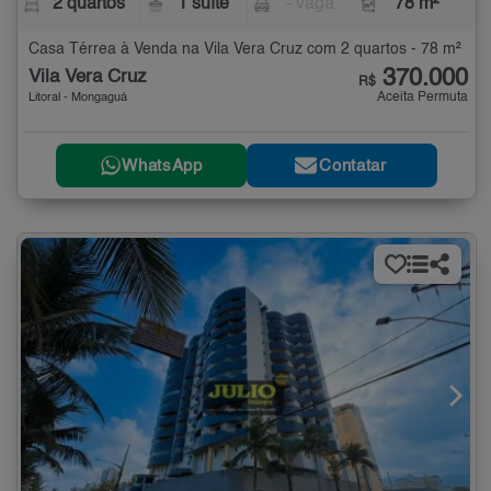
2 quartos
1 suíte
- vaga
78 m²
Casa Térrea à Venda na Vila Vera Cruz com 2 quartos - 78 m²
370.000
Vila Vera Cruz
R$
Aceita Permuta
Litoral - Mongaguá
WhatsApp
Contatar