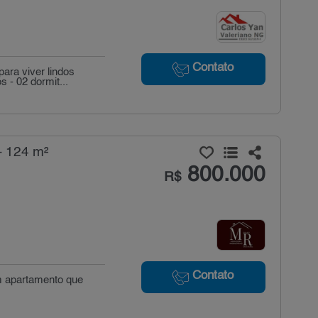
Contato
ara viver lindos
 - 02 dormit...
- 124 m²
800.000
R$
Contato
um apartamento que