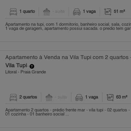
1 quarto
- suíte
1 vaga
51 m²
Apartamento na tupi, com 1 dormitorio, banheiro social, sala, cozi
1 vaga de garagem, apartamento possui sacada. o predio tem gar
Apartamento à Venda na Vila Tupi com 2 quartos 
Vila Tupi
-
Litoral - Praia Grande
2 quartos
- suíte
1 vaga
63 m²
Apartamento 2 quartos - prédio frente mar - vila tupi - 02 quartos 
01 cozinha - 01 banheiro social ...