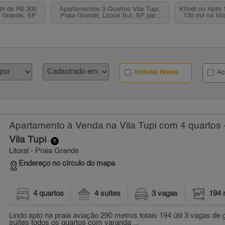
tir de R$ 300
Apartamentos 3 Quartos Vila Tupi,
Kitnet ou Apto 
ia Grande, SP
Praia Grande, Litoral Sul, SP para
130 mil na Vil
venda
Imóveis Novos
Ac
Apartamento à Venda na Vila Tupi com 4 quartos 
Vila Tupi
-
Litoral - Praia Grande
Endereço no círculo do mapa
4 quartos
4 suítes
3 vagas
194 
Lindo apto na praia aviação 290 metros totais 194 útil 3 vagas de
suítes todos os quartos com varanda ...