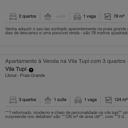
2 quartos
- suíte
1 vaga
78 m²
Venha adquirir o seu tao sonhado aparentemente na praia grande p
dias de descanso e uma possível renda - são 78 metros quadrados
Apartamento à Venda na Vila Tupi com 3 quartos 
Vila Tupi
-
Litoral - Praia Grande
3 quartos
1 suíte
1 vaga
124 m²
**? reformado, moderno e cheio de personalidade na vila tupi** 
surpreende nos detalhes! são **126 m² de área útil**, com **3 d...