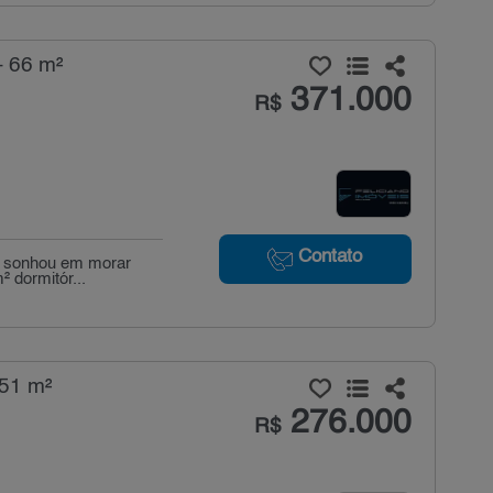
- 66 m²
371.000
R$
Contato
e sonhou em morar
² dormitór...
 51 m²
276.000
R$