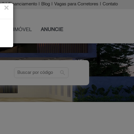
a?
|
Financiamento
|
Blog
|
Vagas para Corretores
|
Contato
×
 SEU IMÓVEL
ANUNCIE
search