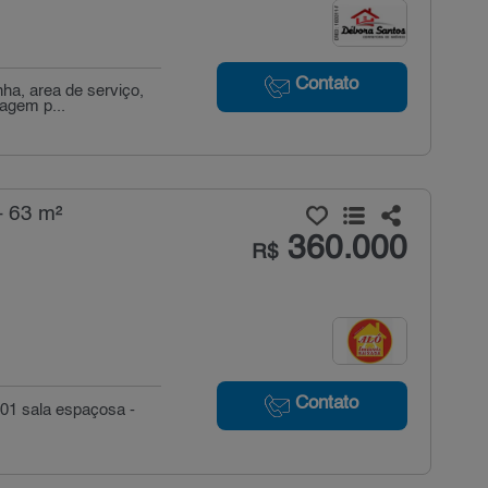
Contato
nha, area de serviço,
agem p...
- 63 m²
360.000
R$
Contato
- 01 sala espaçosa -