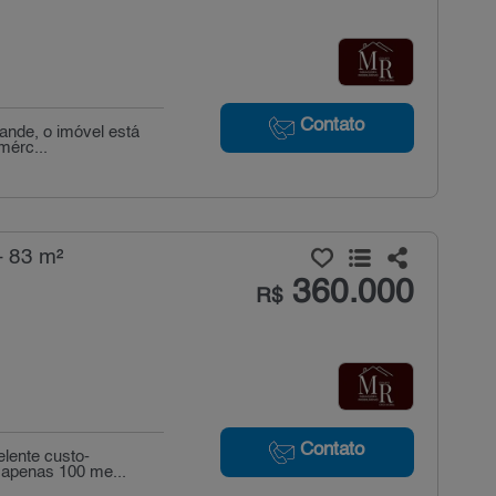
Contato
rande, o imóvel está
mérc...
- 83 m²
360.000
R$
Contato
lente custo-
a apenas 100 me...