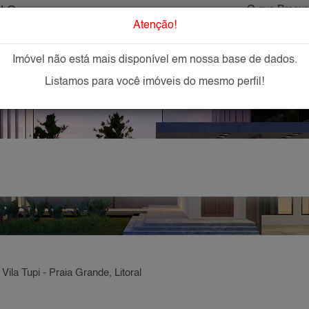
ULO
O que Procur
Atenção!
Imóvel não está mais disponível em nossa base de dados.
GAR
IMÓVEIS NOVOS
IMOBILIÁRIAS
OFEREÇA
Listamos para você imóveis do mesmo perfil!
Vila Tupi - Praia Grande, Litoral