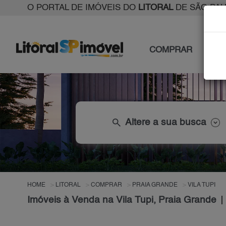
O PORTAL DE IMÓVEIS DO
LITORAL
DE SÃO PA
COMPRAR
ALU
search
Altere a sua busca
HOME
LITORAL
COMPRAR
PRAIA GRANDE
VILA TUPI
Imóveis à Venda na Vila Tupi, Praia Grande