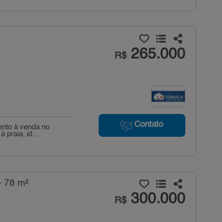
265.000
R$
Contato
ento à venda no
 praia, id...
- 78 m²
300.000
R$