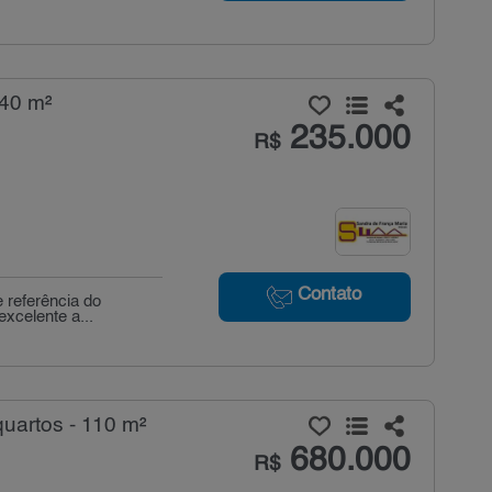
 40 m²
235.000
R$
Contato
 referência do
excelente a...
uartos - 110 m²
680.000
R$