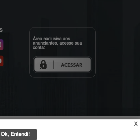
s
Área exclusiva aos
anunciantes, acesse sua
conta:
X
Ok, Entendi!