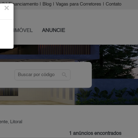
a?
|
Financiamento
|
Blog
|
Vagas para Corretores
|
Contato
×
 SEU IMÓVEL
ANUNCIE
search
te, Litoral
1 anúncios encontrados