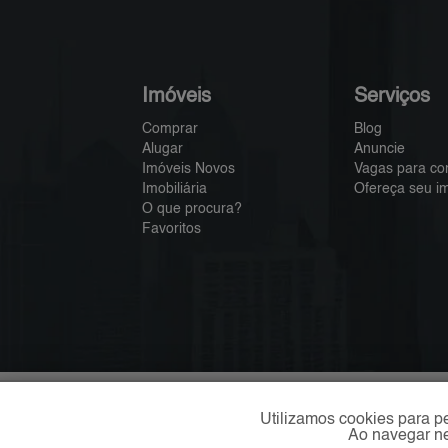
Imóveis
Serviços
Comprar
Blog
Alugar
Anuncie
Imóveis Novos
Vagas para co
Imobiliária
Ofereça seu i
O que procura?
Favoritos
Utilizamos cookies para p
Ao navegar ne