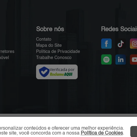
Sobre nós
Redes Sociai
Contato
Mapa do Site
rretores
Política de Privacidade
móvel
Trabalhe Conosco
Verificada por
ersonalizar conteúdos e oferecer uma melhor experiência.
ste site, você concorda com a nossa
Política de Cookies
.