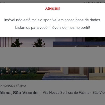
ULO
O que Procur
Atenção!
Imóvel não está mais disponível em nossa base de dados.
GAR
IMÓVEIS NOVOS
IMOBILIÁRIAS
OFEREÇA
Listamos para você imóveis do mesmo perfil!
ENHORA DE FÁTIMA
átima, São Vicente
Vila Nossa Senhora de Fátima - São Vicen