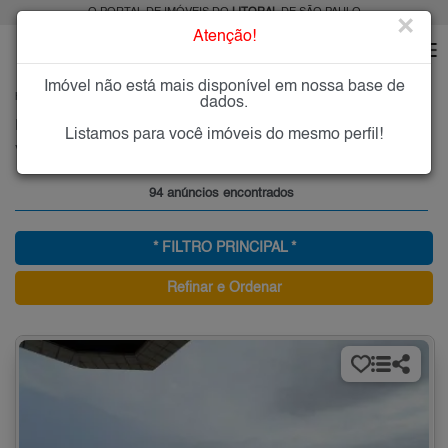
O PORTAL DE IMÓVEIS DO
LITORAL
DE SÃO PAULO
×
Atenção!
Imóvel não está mais disponível em nossa base de
HOME
LITORAL
COMPRAR
PRAIA GRANDE
VILA MIRIM
dados.
Imóveis à Venda na Vila Mirim, Praia Grande
Listamos para você imóveis do mesmo perfil!
Vila Mirim - Praia Grande, Litoral
94 anúncios encontrados
* FILTRO PRINCIPAL *
Refinar e Ordenar