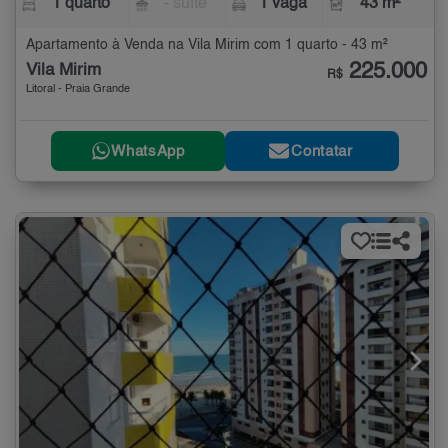
1 quarto
- suíte
1 vaga
43 m²
Apartamento à Venda na Vila Mirim com 1 quarto - 43 m²
225.000
Vila Mirim
R$
Litoral - Praia Grande
WhatsApp
Contatar