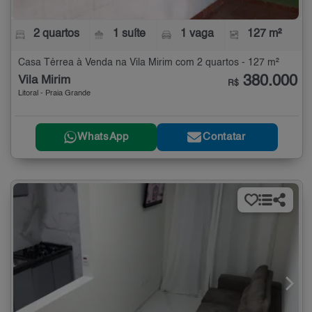
2 quartos
1 suíte
1 vaga
127 m²
Casa Térrea à Venda na Vila Mirim com 2 quartos - 127 m²
380.000
Vila Mirim
R$
Litoral - Praia Grande
WhatsApp
Contatar