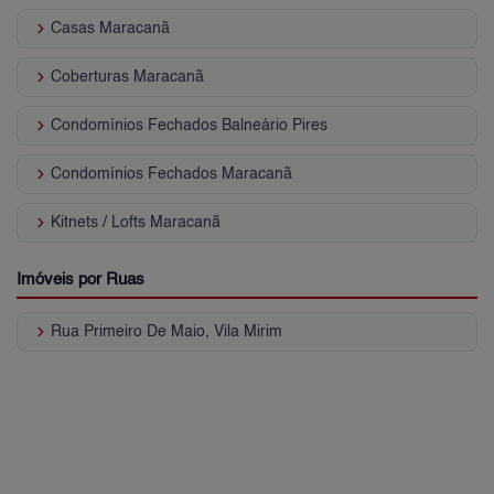
keyboard_arrow_right
Casas Maracanã
keyboard_arrow_right
Coberturas Maracanã
keyboard_arrow_right
Condomínios Fechados Balneário Pires
keyboard_arrow_right
Condomínios Fechados Maracanã
keyboard_arrow_right
Kitnets / Lofts Maracanã
Imóveis por Ruas
keyboard_arrow_right
Rua Primeiro De Maio, Vila Mirim