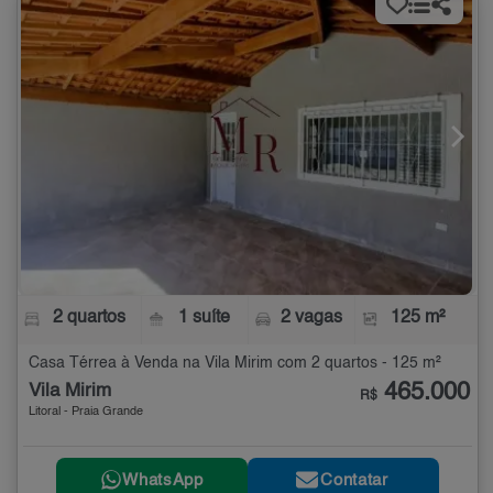
2 quartos
1 suíte
2 vagas
125 m²
Casa Térrea à Venda na Vila Mirim com 2 quartos - 125 m²
465.000
Vila Mirim
R$
Litoral - Praia Grande
WhatsApp
Contatar