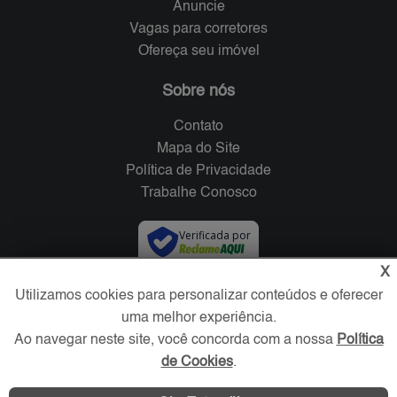
Anuncie
Vagas para corretores
Ofereça seu imóvel
Sobre nós
Contato
Mapa do Site
Política de Privacidade
Trabalhe Conosco
Verificada por
X
Redes Sociais
Utilizamos cookies para personalizar conteúdos e oferecer
uma melhor experiência.
Ao navegar neste site, você concorda com a nossa
Política
de Cookies
.