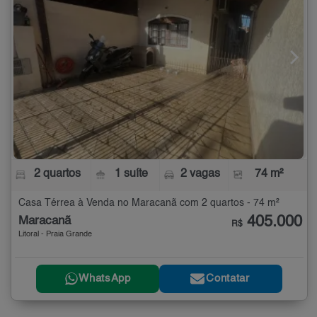
2 quartos
1 suíte
2 vagas
74 m²
Casa Térrea à Venda no Maracanã com 2 quartos - 74 m²
405.000
Maracanã
R$
Litoral - Praia Grande
WhatsApp
Contatar