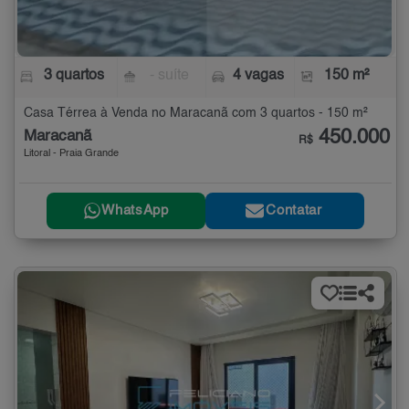
3 quartos
- suíte
4 vagas
150 m²
Casa Térrea à Venda no Maracanã com 3 quartos - 150 m²
450.000
Maracanã
R$
Litoral - Praia Grande
WhatsApp
Contatar