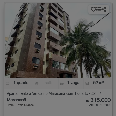
1 quarto
- suíte
1 vaga
52 m²
Apartamento à Venda no Maracanã com 1 quarto - 52 m²
315.000
Maracanã
R$
Aceita Permuta
Litoral - Praia Grande