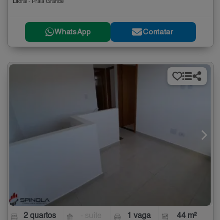
Litoral - Praia Grande
WhatsApp
Contatar
2 quartos
- suíte
1 vaga
44 m²