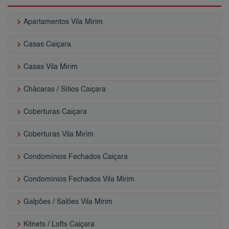
keyboard_arrow_right
Apartamentos Vila Mirim
keyboard_arrow_right
Casas Caiçara
keyboard_arrow_right
Casas Vila Mirim
keyboard_arrow_right
Chácaras / Sítios Caiçara
keyboard_arrow_right
Coberturas Caiçara
keyboard_arrow_right
Coberturas Vila Mirim
keyboard_arrow_right
Condomínios Fechados Caiçara
keyboard_arrow_right
Condomínios Fechados Vila Mirim
keyboard_arrow_right
Galpões / Salões Vila Mirim
keyboard_arrow_right
Kitnets / Lofts Caiçara