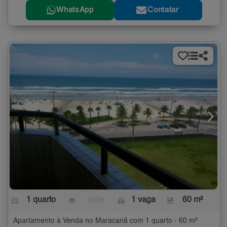
WhatsApp
Contatar
1 quarto
- suíte
1 vaga
60 m²
Apartamento à Venda no Maracanã com 1 quarto - 60 m²