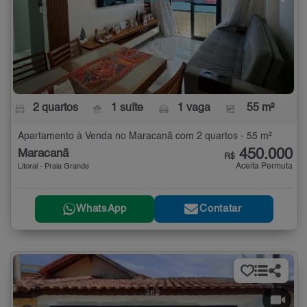
2 quartos
1 suíte
1 vaga
55 m²
Apartamento à Venda no Maracanã com 2 quartos - 55 m²
450.000
Maracanã
R$
Aceita Permuta
Litoral - Praia Grande
WhatsApp
Contatar