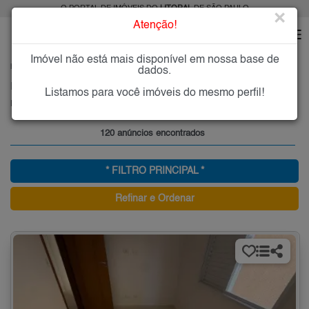
O PORTAL DE IMÓVEIS DO
LITORAL
DE SÃO PAULO
×
Atenção!
Imóvel não está mais disponível em nossa base de
HOME
LITORAL
COMPRAR
PRAIA GRANDE
MARACANÃ
dados.
Imóveis à Venda no Maracanã, Praia Grande
Listamos para você imóveis do mesmo perfil!
Maracanã - Praia Grande, Litoral
120 anúncios encontrados
* FILTRO PRINCIPAL *
Refinar e Ordenar