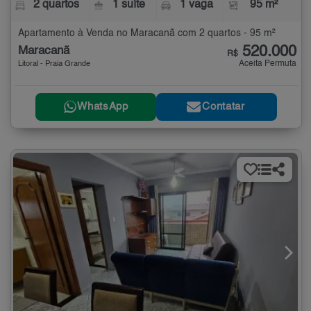
2 quartos
1 suíte
1 vaga
95 m²
Apartamento à Venda no Maracanã com 2 quartos - 95 m²
520.000
Maracanã
R$
Aceita Permuta
Litoral - Praia Grande
WhatsApp
Contatar