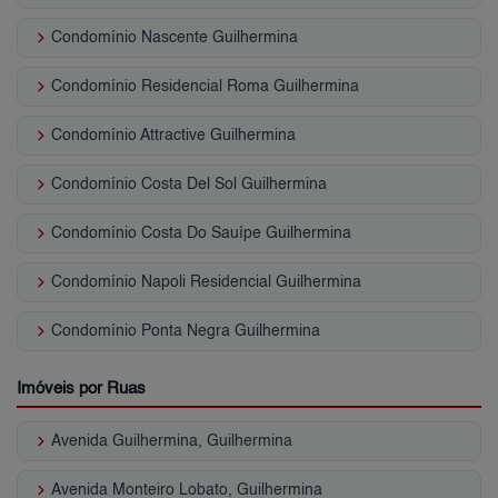
keyboard_arrow_right
Condomínio Nascente Guilhermina
keyboard_arrow_right
Condomínio Residencial Roma Guilhermina
keyboard_arrow_right
Condomínio Attractive Guilhermina
keyboard_arrow_right
Condomínio Costa Del Sol Guilhermina
keyboard_arrow_right
Condomínio Costa Do Sauípe Guilhermina
keyboard_arrow_right
Condomínio Napoli Residencial Guilhermina
keyboard_arrow_right
Condomínio Ponta Negra Guilhermina
Imóveis por Ruas
keyboard_arrow_right
Avenida Guilhermina, Guilhermina
keyboard_arrow_right
Avenida Monteiro Lobato, Guilhermina