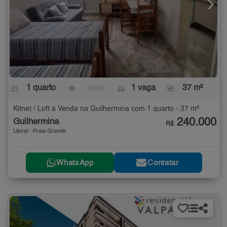
1 quarto
- suíte
1 vaga
37 m²
Kitnet / Loft à Venda na Guilhermina com 1 quarto - 37 m²
240.000
Guilhermina
R$
Litoral - Praia Grande
WhatsApp
Contatar