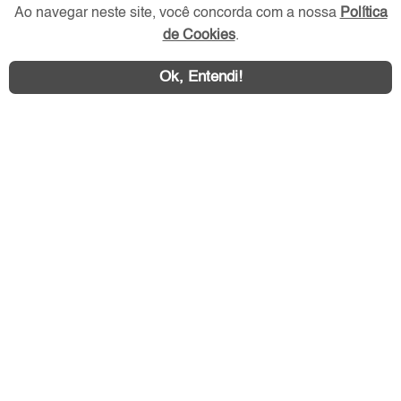
Ao navegar neste site, você concorda com a nossa
Política
de Cookies
.
Redes Sociais
Ok, Entendi!
Área exclusiva aos anunciantes,
acesse sua conta: