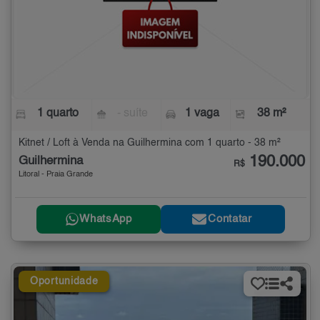
1 quarto
- suíte
1 vaga
38 m²
Kitnet / Loft à Venda na Guilhermina com 1 quarto - 38 m²
190.000
Guilhermina
R$
Litoral - Praia Grande
WhatsApp
Contatar
Oportunidade