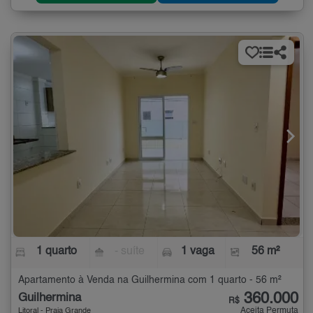
1 quarto
- suíte
1 vaga
56 m²
Apartamento à Venda na Guilhermina com 1 quarto - 56 m²
360.000
Guilhermina
R$
Aceita Permuta
Litoral - Praia Grande