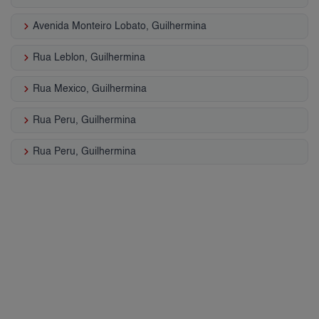
keyboard_arrow_right
Avenida Monteiro Lobato, Guilhermina
keyboard_arrow_right
Rua Leblon, Guilhermina
keyboard_arrow_right
Rua Mexico, Guilhermina
keyboard_arrow_right
Rua Peru, Guilhermina
keyboard_arrow_right
Rua Peru, Guilhermina