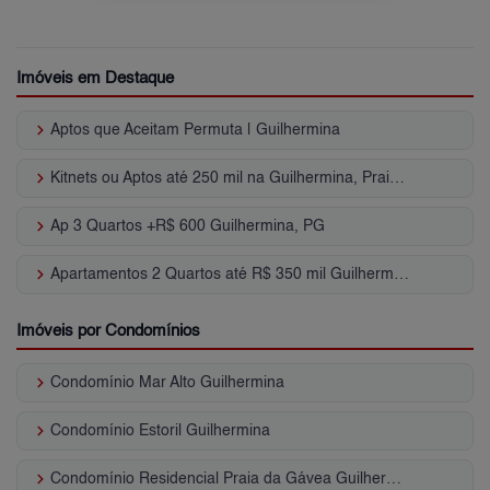
Imóveis em Destaque
keyboard_arrow_right
Aptos que Aceitam Permuta | Guilhermina
keyboard_arrow_right
Kitnets ou Aptos até 250 mil na Guilhermina, Praia Grande, SP
keyboard_arrow_right
Ap 3 Quartos +R$ 600 Guilhermina, PG
keyboard_arrow_right
Apartamentos 2 Quartos até R$ 350 mil Guilhermina, Praia Grande, SP
Imóveis por Condomínios
keyboard_arrow_right
Condomínio Mar Alto Guilhermina
keyboard_arrow_right
Condomínio Estoril Guilhermina
keyboard_arrow_right
Condomínio Residencial Praia da Gávea Guilhermina