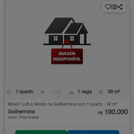
1 quarto
- suíte
1 vaga
38 m²
Kitnet / Loft à Venda na Guilhermina com 1 quarto - 38 m²
190.000
Guilhermina
R$
Litoral - Praia Grande