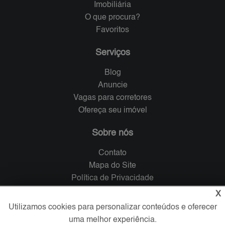
Imobiliária
O que procura?
Favoritos
Serviços
Blog
Anuncie
Vagas para corretores
Ofereça seu imóvel
Sobre nós
Contato
Mapa do Site
Política de Privacidade
Trabalhe Conosco
X
Utilizamos cookies para personalizar conteúdos e oferecer
Verificada por
uma melhor experiência.