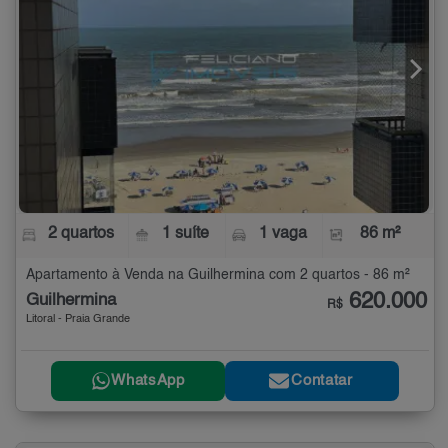
2 quartos
1 suíte
1 vaga
86 m²
Apartamento à Venda na Guilhermina com 2 quartos - 86 m²
620.000
Guilhermina
R$
Litoral - Praia Grande
WhatsApp
Contatar