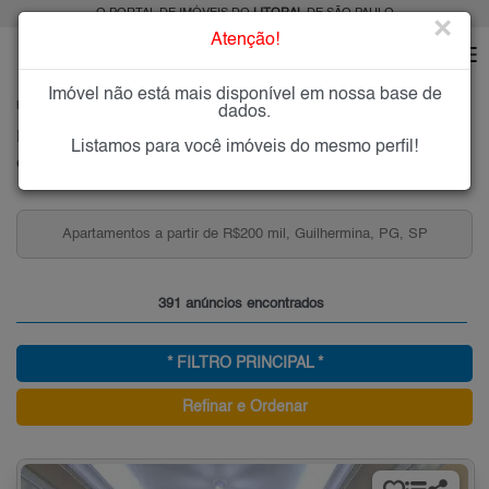
O PORTAL DE IMÓVEIS DO
LITORAL
DE SÃO PAULO
×
Atenção!
Imóvel não está mais disponível em nossa base de
HOME
LITORAL
COMPRAR
PRAIA GRANDE
GUILHERMINA
dados.
Imóveis à Venda na Guilhermina, Praia Grande
Listamos para você imóveis do mesmo perfil!
Guilhermina - Praia Grande, Litoral
Apartamentos a partir de R$200 mil, Guilhermina, PG, SP
391 anúncios encontrados
* FILTRO PRINCIPAL *
Refinar e Ordenar