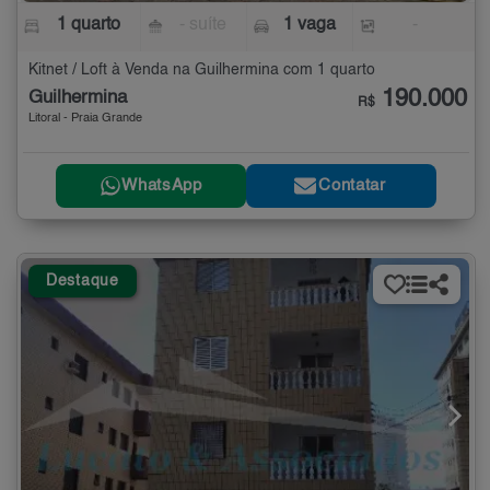
1 quarto
- suíte
1 vaga
-
Kitnet / Loft à Venda na Guilhermina com 1 quarto
190.000
Guilhermina
R$
Litoral - Praia Grande
WhatsApp
Contatar
Destaque