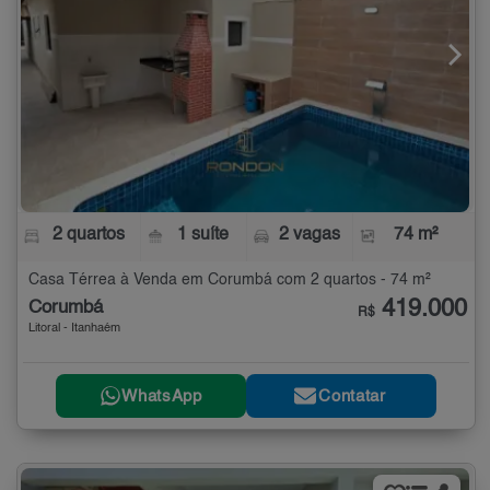
2 quartos
1 suíte
2 vagas
74 m²
Casa Térrea à Venda em Corumbá com 2 quartos - 74 m²
419.000
Corumbá
R$
Litoral - Itanhaém
WhatsApp
Contatar