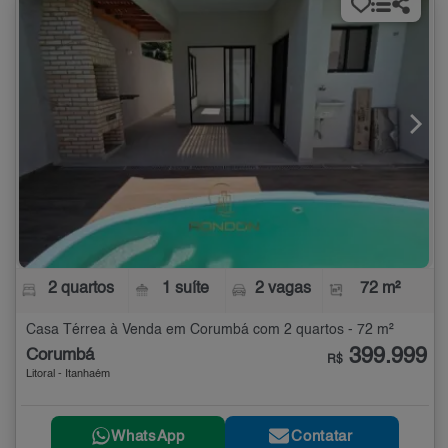
2 quartos
1 suíte
2 vagas
72 m²
Casa Térrea à Venda em Corumbá com 2 quartos - 72 m²
399.999
Corumbá
R$
Litoral - Itanhaém
WhatsApp
Contatar