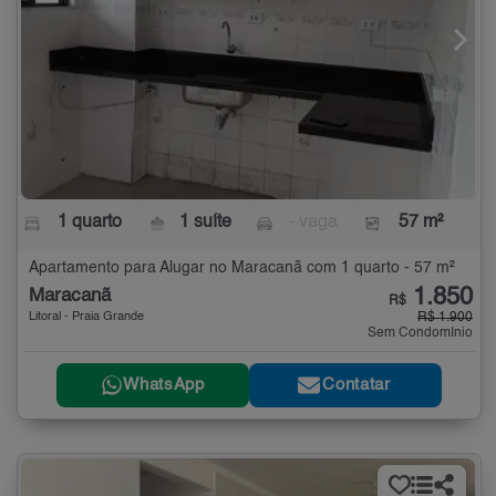
1 quarto
1 suíte
- vaga
57 m²
Apartamento para Alugar no Maracanã com 1 quarto - 57 m²
1.850
Maracanã
R$
Litoral - Praia Grande
R$ 1.900
Sem Condomínio
WhatsApp
Contatar