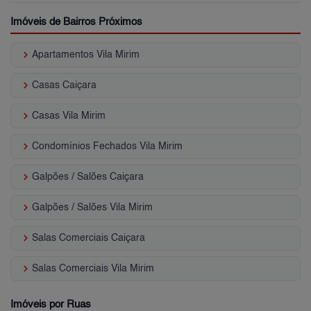
Imóveis de Bairros Próximos
keyboard_arrow_right
Apartamentos Vila Mirim
keyboard_arrow_right
Casas Caiçara
keyboard_arrow_right
Casas Vila Mirim
keyboard_arrow_right
Condomínios Fechados Vila Mirim
keyboard_arrow_right
Galpões / Salões Caiçara
keyboard_arrow_right
Galpões / Salões Vila Mirim
keyboard_arrow_right
Salas Comerciais Caiçara
keyboard_arrow_right
Salas Comerciais Vila Mirim
Imóveis por Ruas