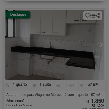
Destaque
1 quarto
1 suíte
- vaga
57 m²
Apartamento para Alugar no Maracanã com 1 quarto - 57 m²
1.850
Maracanã
R$
Litoral - Praia Grande
R$ 1.900