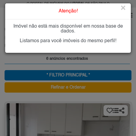
O PORTAL DE IMÓVEIS DO
LITORAL
DE SÃO PAULO
×
Atenção!
Imóvel não está mais disponível em nossa base de
HOME
LITORAL
ALUGAR
PRAIA GRANDE
MARACANÃ
dados.
Imóveis para Alugar no Maracanã, Praia Grande, SP
Listamos para você imóveis do mesmo perfil!
Maracanã - Praia Grande, Litoral
6 anúncios encontrados
* FILTRO PRINCIPAL *
Refinar e Ordenar