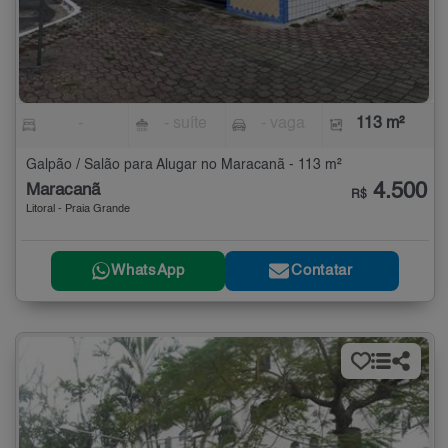
-
- suíte
- vaga
113 m²
Galpão / Salão para Alugar no Maracanã - 113 m²
4.500
Maracanã
R$
Litoral - Praia Grande
WhatsApp
Contatar