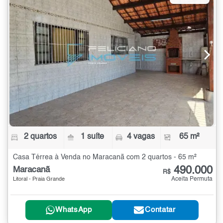
2 quartos
1 suíte
4 vagas
65 m²
Casa Térrea à Venda no Maracanã com 2 quartos - 65 m²
490.000
Maracanã
R$
Aceita Permuta
Litoral - Praia Grande
WhatsApp
Contatar