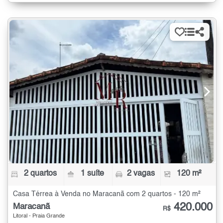
2 quartos
1 suíte
2 vagas
120 m²
Casa Térrea à Venda no Maracanã com 2 quartos - 120 m²
420.000
Maracanã
R$
Litoral - Praia Grande