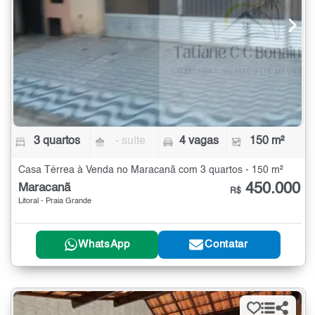
3 quartos
- suíte
4 vagas
150 m²
Casa Térrea à Venda no Maracanã com 3 quartos - 150 m²
450.000
Maracanã
R$
Litoral - Praia Grande
WhatsApp
Contatar