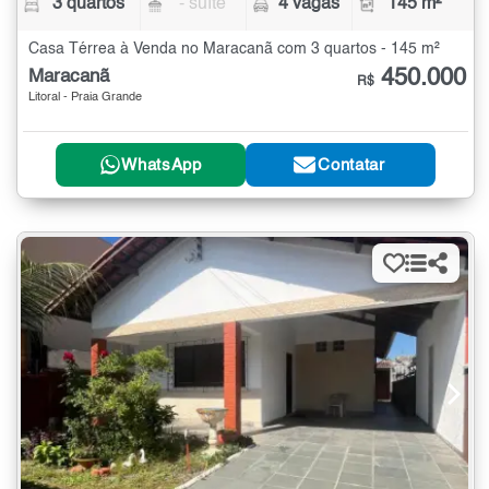
3 quartos
- suíte
4 vagas
145 m²
Casa Térrea à Venda no Maracanã com 3 quartos - 145 m²
450.000
Maracanã
R$
Litoral - Praia Grande
WhatsApp
Contatar