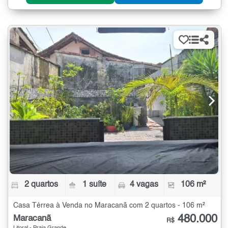
2 quartos
1 suíte
4 vagas
106 m²
Casa Térrea à Venda no Maracanã com 2 quartos - 106 m²
480.000
Maracanã
R$