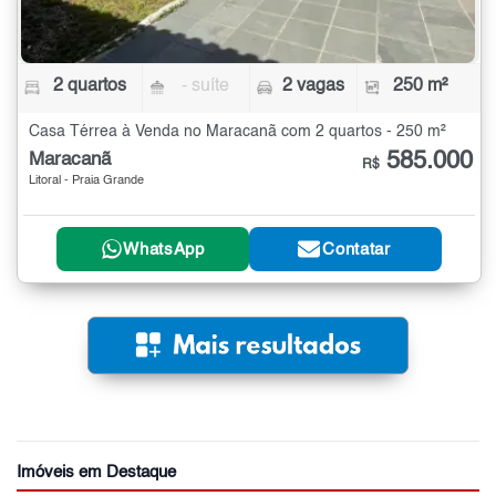
2 quartos
- suíte
2 vagas
250 m²
Casa Térrea à Venda no Maracanã com 2 quartos - 250 m²
585.000
Maracanã
R$
Litoral - Praia Grande
WhatsApp
Contatar
Imóveis em Destaque