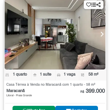
1 quarto
1 suíte
1 vaga
58 m²
Casa Térrea à Venda no Maracanã com 1 quarto - 58 m²
399.000
Maracanã
R$
Litoral - Praia Grande