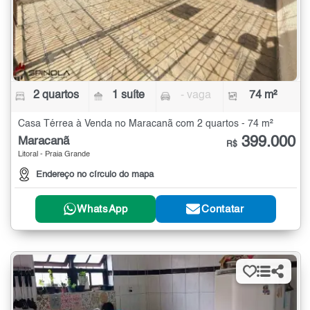
2 quartos
1 suíte
- vaga
74 m²
Casa Térrea à Venda no Maracanã com 2 quartos - 74 m²
399.000
Maracanã
R$
Litoral - Praia Grande
Endereço no círculo do mapa
WhatsApp
Contatar