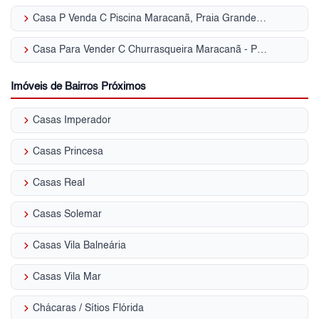
keyboard_arrow_right
Casa P Venda C Piscina Maracanã, Praia Grande - SP
keyboard_arrow_right
Casa Para Vender C Churrasqueira Maracanã - Praia Grande, SP
Imóveis de Bairros Próximos
keyboard_arrow_right
Casas Imperador
keyboard_arrow_right
Casas Princesa
keyboard_arrow_right
Casas Real
keyboard_arrow_right
Casas Solemar
keyboard_arrow_right
Casas Vila Balneária
keyboard_arrow_right
Casas Vila Mar
keyboard_arrow_right
Chácaras / Sítios Flórida