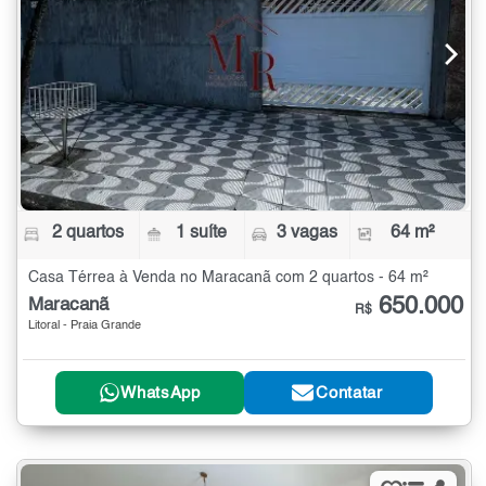
2 quartos
1 suíte
3 vagas
64 m²
Casa Térrea à Venda no Maracanã com 2 quartos - 64 m²
650.000
Maracanã
R$
Litoral - Praia Grande
WhatsApp
Contatar