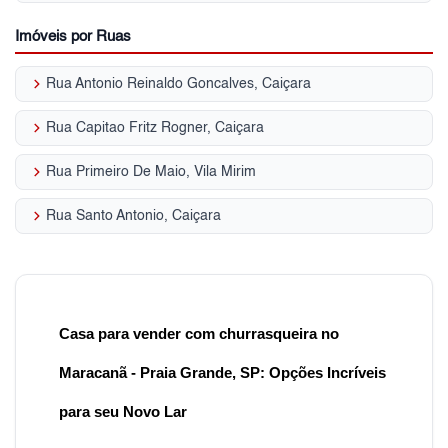
Imóveis por Ruas
keyboard_arrow_right
Rua Antonio Reinaldo Goncalves, Caiçara
keyboard_arrow_right
Rua Capitao Fritz Rogner, Caiçara
keyboard_arrow_right
Rua Primeiro De Maio, Vila Mirim
keyboard_arrow_right
Rua Santo Antonio, Caiçara
Casa para vender com churrasqueira no
Maracanã - Praia Grande, SP: Opções Incríveis
para seu Novo Lar