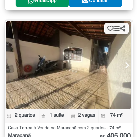
WhatsApp
Contatar
2 quartos
1 suíte
2 vagas
74 m²
Casa Térrea à Venda no Maracanã com 2 quartos - 74 m²
405.000
Maracanã