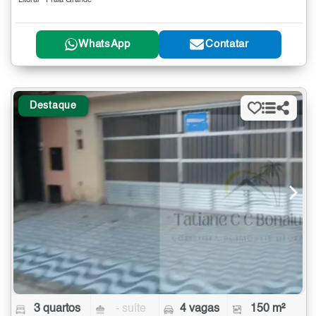
Litoral - Praia Grande
WhatsApp
Contatar
Destaque
3 quartos
- suíte
4 vagas
150 m²