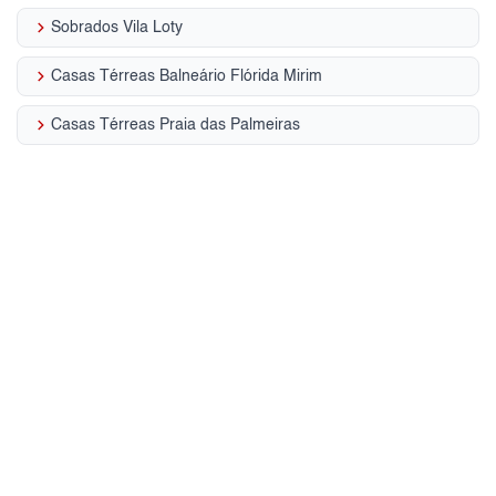
keyboard_arrow_right
Sobrados Vila Loty
keyboard_arrow_right
Casas Térreas Balneário Flórida Mirim
keyboard_arrow_right
Casas Térreas Praia das Palmeiras