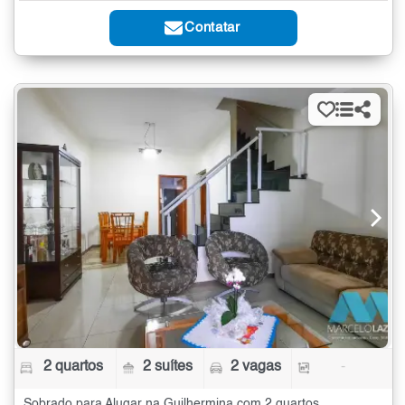
Contatar
2 quartos
2 suítes
2 vagas
-
Sobrado para Alugar na Guilhermina com 2 quartos