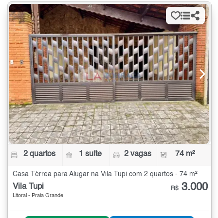
2 quartos
1 suíte
2 vagas
74 m²
Casa Térrea para Alugar na Vila Tupi com 2 quartos - 74 m²
3.000
Vila Tupi
R$
Litoral - Praia Grande