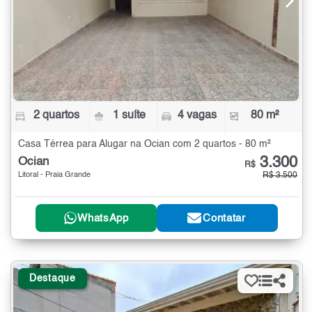
2 quartos
1 suíte
4 vagas
80 m²
Casa Térrea para Alugar na Ocian com 2 quartos - 80 m²
3.300
Ocian
R$
Litoral - Praia Grande
R$ 3.500
WhatsApp
Contatar
Destaque