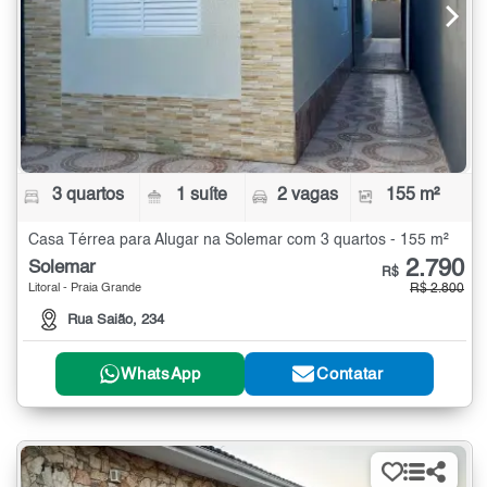
3 quartos
1 suíte
2 vagas
155 m²
Casa Térrea para Alugar na Solemar com 3 quartos - 155 m²
2.790
Solemar
R$
Litoral - Praia Grande
R$ 2.800
Rua Saião, 234
WhatsApp
Contatar