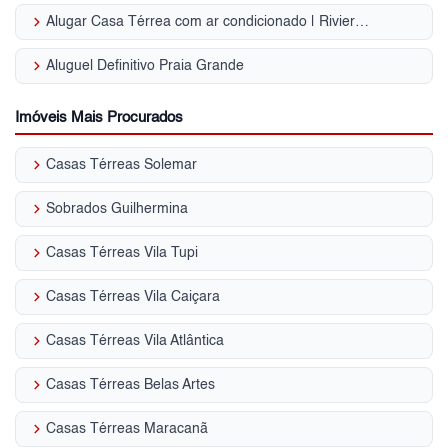
keyboard_arrow_right
Alugar Casa Térrea com ar condicionado | Riviera de São Lourenço
keyboard_arrow_right
Aluguel Definitivo Praia Grande
Imóveis Mais Procurados
keyboard_arrow_right
Casas Térreas Solemar
keyboard_arrow_right
Sobrados Guilhermina
keyboard_arrow_right
Casas Térreas Vila Tupi
keyboard_arrow_right
Casas Térreas Vila Caiçara
keyboard_arrow_right
Casas Térreas Vila Atlântica
keyboard_arrow_right
Casas Térreas Belas Artes
keyboard_arrow_right
Casas Térreas Maracanã