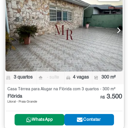
3 quartos
- suíte
4 vagas
300 m²
Casa Térrea para Alugar na Flórida com 3 quartos - 300 m²
3.500
Flórida
R$
Litoral - Praia Grande
WhatsApp
Contatar