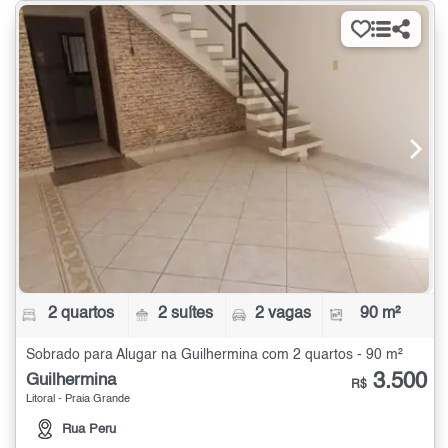
2 quartos
2 suítes
2 vagas
90 m²
Sobrado para Alugar na Guilhermina com 2 quartos - 90 m²
3.500
Guilhermina
R$
Litoral - Praia Grande
Rua Peru