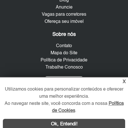
Blog
Anuncie
Vagas para corretores
Ofereça seu imóvel
Sobre nós
Contato
Mapa do Site
Política de Privacidade
Trabalhe Conosco
Verificada por
X
Utilizamos cookies para personalizar conteúdos e oferecer
uma melhor experiência.
Redes Sociais
Ao navegar neste site, você concorda com a nossa
Política
de Cookies
.
Ok, Entendi!