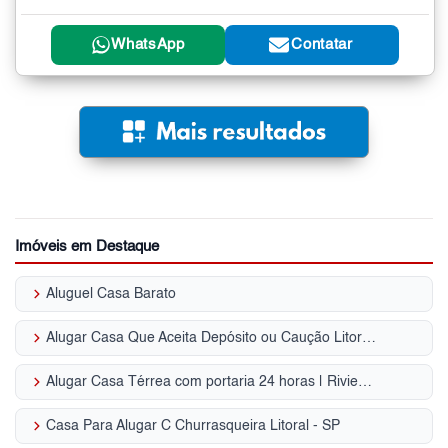
WhatsApp
Contatar
Imóveis em Destaque
keyboard_arrow_right
Aluguel Casa Barato
keyboard_arrow_right
Alugar Casa Que Aceita Depósito ou Caução Litoral - SP
keyboard_arrow_right
Alugar Casa Térrea com portaria 24 horas | Riviera de São Lourenço
keyboard_arrow_right
Casa Para Alugar C Churrasqueira Litoral - SP