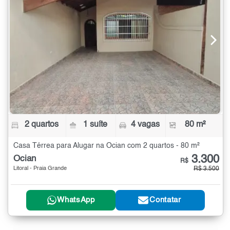
2 quartos
1 suíte
4 vagas
80 m²
Casa Térrea para Alugar na Ocian com 2 quartos - 80 m²
3.300
Ocian
R$
Litoral - Praia Grande
R$ 3.500
WhatsApp
Contatar