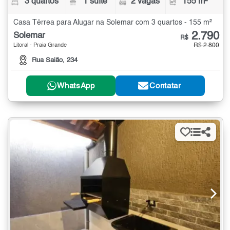
3 quartos
1 suíte
2 vagas
155 m²
Casa Térrea para Alugar na Solemar com 3 quartos - 155 m²
2.790
Solemar
R$
Litoral - Praia Grande
R$ 2.800
Rua Saião, 234
WhatsApp
Contatar