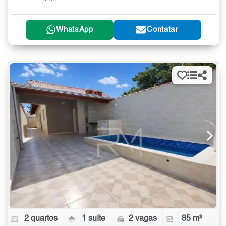
WhatsApp
Contatar
2 quartos
1 suíte
2 vagas
85 m²