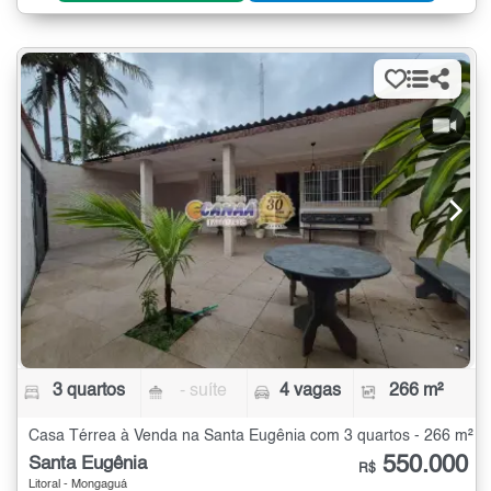
3 quartos
- suíte
4 vagas
266 m²
Casa Térrea à Venda na Santa Eugênia com 3 quartos - 266 m²
550.000
Santa Eugênia
R$
Litoral - Mongaguá