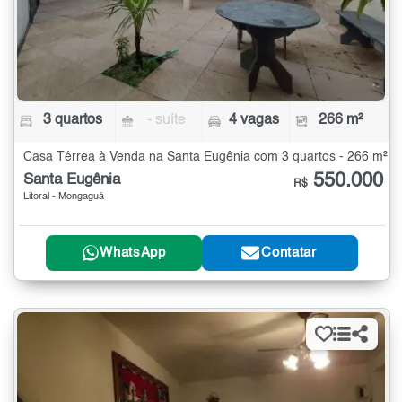
3 quartos
- suíte
4 vagas
266 m²
Casa Térrea à Venda na Santa Eugênia com 3 quartos - 266 m²
550.000
Santa Eugênia
R$
Litoral - Mongaguá
WhatsApp
Contatar