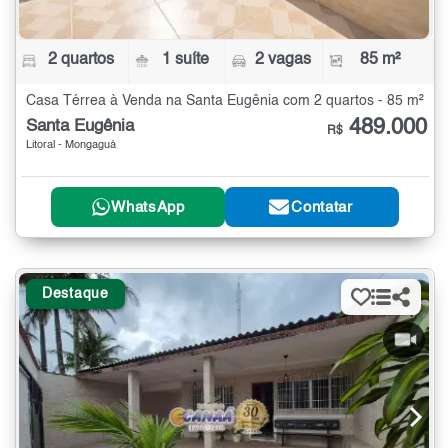
2 quartos
1 suíte
2 vagas
85 m²
Casa Térrea à Venda na Santa Eugênia com 2 quartos - 85 m²
489.000
Santa Eugênia
R$
Litoral - Mongaguá
WhatsApp
Contatar
Destaque