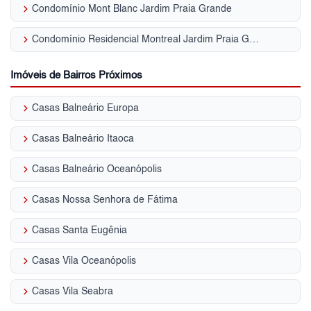
keyboard_arrow_right
Condomínio Mont Blanc Jardim Praia Grande
keyboard_arrow_right
Condomínio Residencial Montreal Jardim Praia Grande
Imóveis de Bairros Próximos
keyboard_arrow_right
Casas Balneário Europa
keyboard_arrow_right
Casas Balneário Itaoca
keyboard_arrow_right
Casas Balneário Oceanópolis
keyboard_arrow_right
Casas Nossa Senhora de Fátima
keyboard_arrow_right
Casas Santa Eugênia
keyboard_arrow_right
Casas Vila Oceanópolis
keyboard_arrow_right
Casas Vila Seabra