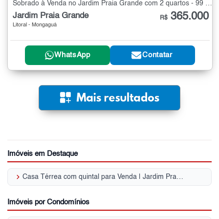
Sobrado à Venda no Jardim Praia Grande com 2 quartos - 99 m²
365.000
Jardim Praia Grande
R$
Litoral - Mongaguá
WhatsApp
Contatar
Imóveis em Destaque
keyboard_arrow_right
Casa Térrea com quintal para Venda | Jardim Praia Grande
Imóveis por Condomínios