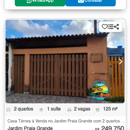
WhatsApp
Contatar
2 quartos
1 suíte
2 vagas
125 m²
Casa Térrea à Venda no Jardim Praia Grande com 2 quartos - 125 m²
249.750
Jardim Praia Grande
R$