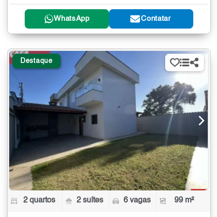
WhatsApp
Contatar
Destaque
2 quartos
2 suítes
6 vagas
99 m²