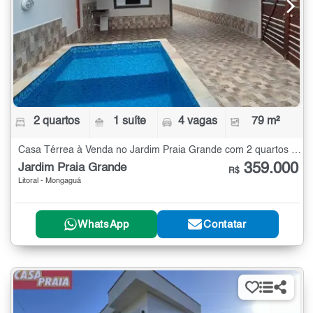
2 quartos
1 suíte
4 vagas
79 m²
Casa Térrea à Venda no Jardim Praia Grande com 2 quartos - 79 m²
359.000
Jardim Praia Grande
R$
Litoral - Mongaguá
WhatsApp
Contatar