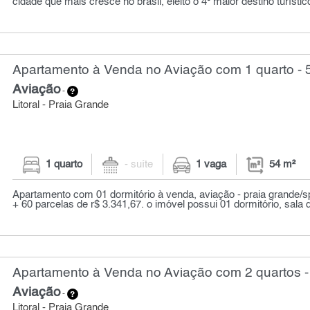
cidade que mais cresce no brasil, eleito o 4º maior destino turísti
Apartamento à Venda no Aviação com 1 quarto - 
Aviação
-
Litoral - Praia Grande
1 quarto
- suíte
1 vaga
54 m²
Apartamento com 01 dormitório à venda, aviação - praia grande/s
+ 60 parcelas de r$ 3.341,67. o imóvel possui 01 dormitório, sala do
Apartamento à Venda no Aviação com 2 quartos -
Aviação
-
Litoral - Praia Grande