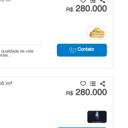
280.000
R$
Contato
 qualidade de vida
raia...
46 m²
280.000
R$