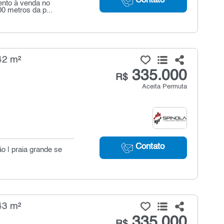
Contato
ento à venda no
0 metros da p...
42 m²
335.000
R$
Aceita Permuta
Contato
ão | praia grande se
43 m²
335.000
R$