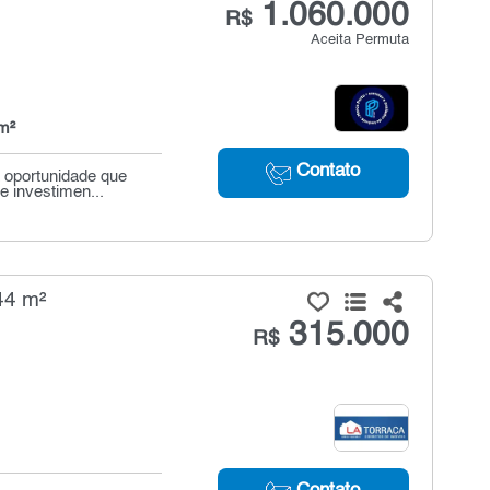
1.060.000
R$
Aceita Permuta
m²
Contato
a oportunidade que
 investimen...
44 m²
315.000
R$