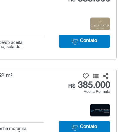
Contato
de/sp aceita
io, sala do...
52 m²
385.000
R$
Aceita Permuta
Contato
enha morar na