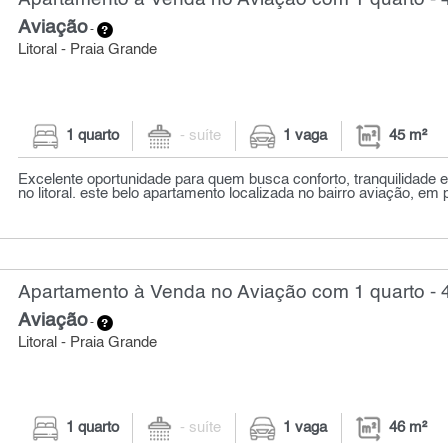
Aviação
-
Litoral - Praia Grande
1 quarto
- suíte
1 vaga
45 m²
Excelente oportunidade para quem busca conforto, tranquilidade e
no litoral. este belo apartamento localizada no bairro aviação, em p
Apartamento à Venda no Aviação com 1 quarto - 
Aviação
-
Litoral - Praia Grande
1 quarto
- suíte
1 vaga
46 m²