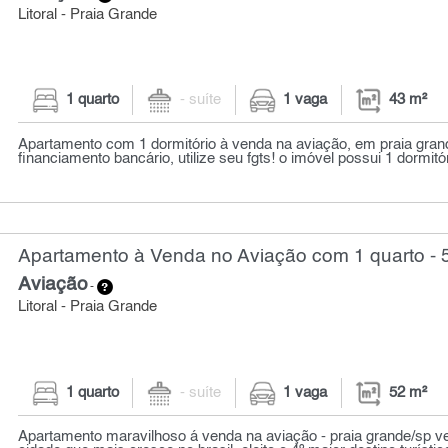
Litoral - Praia Grande
1 quarto
- suíte
1 vaga
43 m²
Apartamento com 1 dormitório à venda na aviação, em praia gran
financiamento bancário, utilize seu fgts! o imóvel possui 1 dormitór
Apartamento à Venda no Aviação com 1 quarto - 
Aviação
-
Litoral - Praia Grande
1 quarto
- suíte
1 vaga
52 m²
Apartamento maravilhoso á venda na aviação - praia grande/sp v