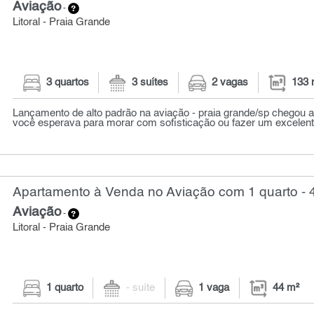
Aviação
-
Litoral - Praia Grande
3 quartos
3 suítes
2 vagas
133 
Lançamento de alto padrão na aviação - praia grande/sp chegou 
você esperava para morar com sofisticação ou fazer um excelente
Apartamento à Venda no Aviação com 1 quarto - 
Aviação
-
Litoral - Praia Grande
1 quarto
- suíte
1 vaga
44 m²