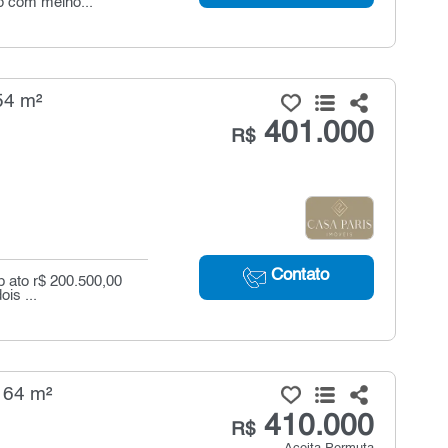
co com melho...
54 m²
401.000
R$
Contato
p ato r$ 200.500,00
is ...
 64 m²
410.000
R$