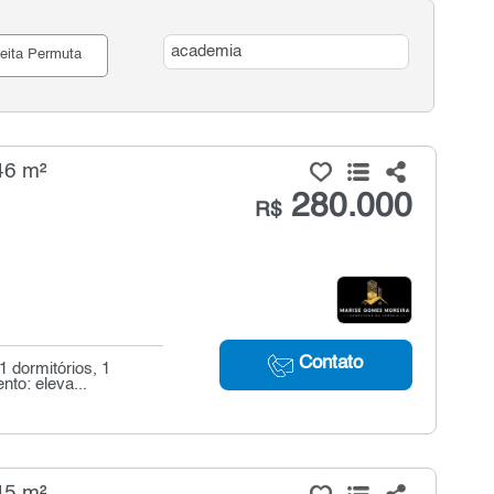
eita Permuta
46 m²
280.000
R$
Contato
 dormitórios, 1
nto: eleva...
45 m²