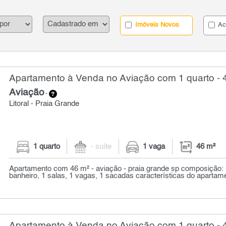
Imóveis Novos
Ac
Apartamento à Venda no Aviação com 1 quarto - 
Aviação
-
Litoral - Praia Grande
1 quarto
- suíte
1 vaga
46 m²
Apartamento com 46 m² - aviação - praia grande sp composição: 1
banheiro, 1 salas, 1 vagas, 1 sacadas características do apartame
Apartamento à Venda no Aviação com 1 quarto - 