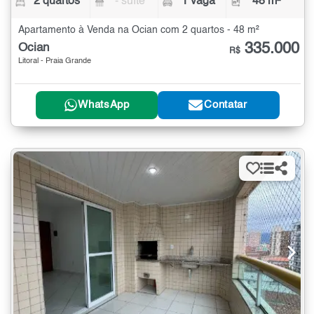
2 quartos
- suíte
1 vaga
48 m²
Apartamento à Venda na Ocian com 2 quartos - 48 m²
335.000
Ocian
R$
Litoral - Praia Grande
WhatsApp
Contatar