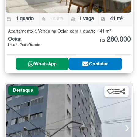
1 quarto
- suíte
1 vaga
41 m²
Apartamento à Venda na Ocian com 1 quarto - 41 m²
280.000
Ocian
R$
Litoral - Praia Grande
WhatsApp
Contatar
Destaque