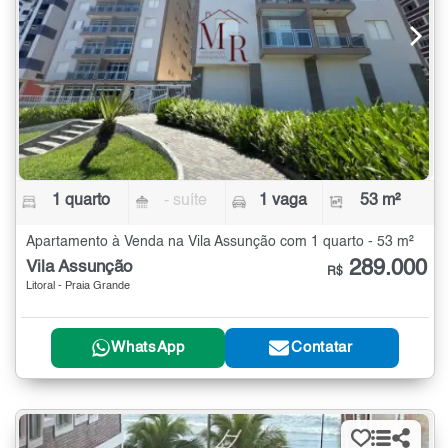
1 quarto
- suíte
1 vaga
53 m²
Apartamento à Venda na Vila Assunção com 1 quarto - 53 m²
289.000
Vila Assunção
R$
Litoral - Praia Grande
WhatsApp
Contatar