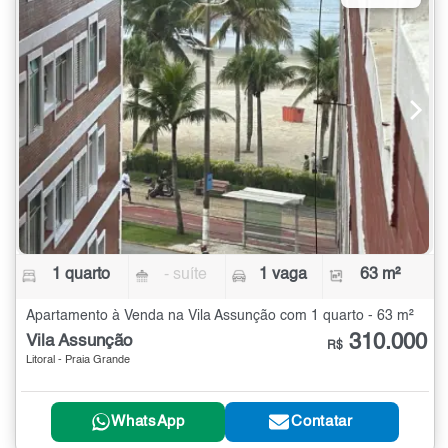
1 quarto
- suíte
1 vaga
63 m²
Apartamento à Venda na Vila Assunção com 1 quarto - 63 m²
310.000
Vila Assunção
R$
Litoral - Praia Grande
WhatsApp
Contatar