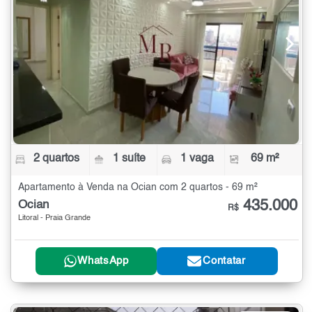
2 quartos
1 suíte
1 vaga
69 m²
Apartamento à Venda na Ocian com 2 quartos - 69 m²
435.000
Ocian
R$
Litoral - Praia Grande
WhatsApp
Contatar