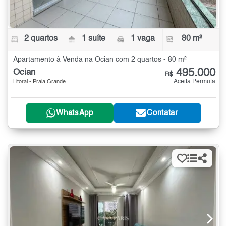
2 quartos
1 suíte
1 vaga
80 m²
Apartamento à Venda na Ocian com 2 quartos - 80 m²
495.000
Ocian
R$
Aceita Permuta
Litoral - Praia Grande
WhatsApp
Contatar