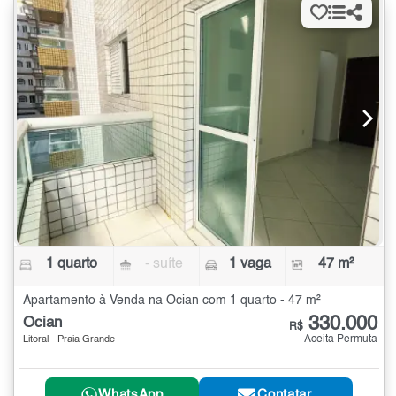
1 quarto
- suíte
1 vaga
47 m²
Apartamento à Venda na Ocian com 1 quarto - 47 m²
330.000
Ocian
R$
Aceita Permuta
Litoral - Praia Grande
WhatsApp
Contatar