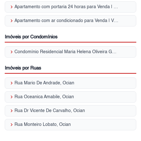
keyboard_arrow_right
Apartamento com portaria 24 horas para Venda | Vila Assunção
keyboard_arrow_right
Apartamento com ar condicionado para Venda | Vila Assunção
Imóveis por Condomínios
keyboard_arrow_right
Condomínio Residencial Maria Helena Oliveira Garcia Vila Assunção
Imóveis por Ruas
keyboard_arrow_right
Rua Mario De Andrade, Ocian
keyboard_arrow_right
Rua Oceanica Amabile, Ocian
keyboard_arrow_right
Rua Dr Vicente De Carvalho, Ocian
keyboard_arrow_right
Rua Monteiro Lobato, Ocian