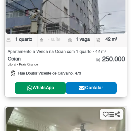
1 quarto
- suíte
1 vaga
42 m²
Apartamento à Venda na Ocian com 1 quarto - 42 m²
250.000
Ocian
R$
Litoral - Praia Grande
Rua Doutor Vicente de Carvalho, 473
WhatsApp
Contatar