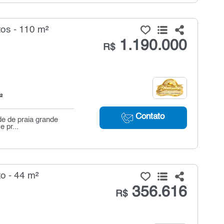
os - 110 m²
1.190.000
R$
²
Contato
de de praia grande
 pr...
o - 44 m²
356.616
R$