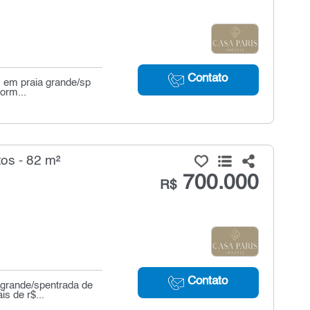
Contato
, em praia grande/sp
dorm...
os - 82 m²
700.000
R$
Contato
 grande/spentrada de
s de r$...