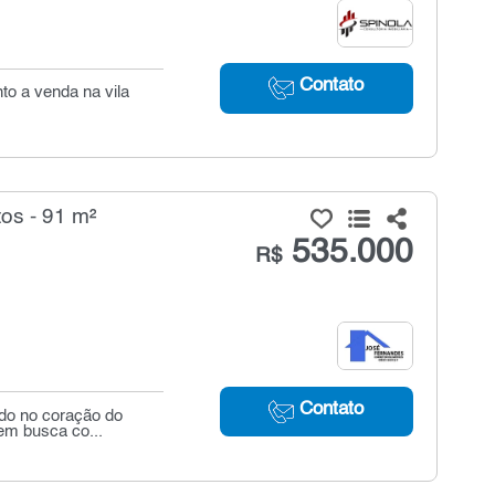
Contato
to a venda na vila
os - 91 m²
535.000
R$
Contato
ado no coração do
uem busca co...