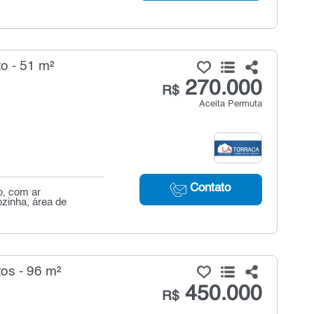
o - 51 m²
270.000
R$
Aceita Permuta
Contato
o, com ar
zinha, área de
os - 96 m²
450.000
R$