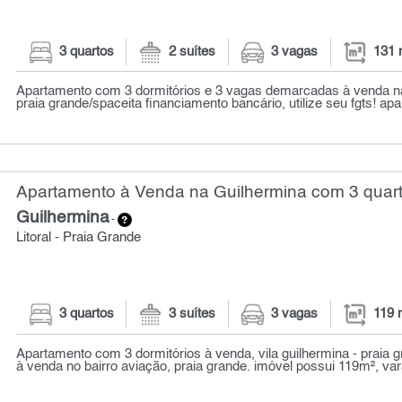
3 quartos
2 suítes
3 vagas
131 
Apartamento com 3 dormitórios e 3 vagas demarcadas à venda n
praia grande/spaceita financiamento bancário, utilize seu fgts! ap
Apartamento à Venda na Guilhermina com 3 quart
Guilhermina
-
Litoral - Praia Grande
3 quartos
3 suítes
3 vagas
119 
Apartamento com 3 dormitórios à venda, vila guilhermina - praia
à venda no bairro aviação, praia grande. imóvel possui 119m², var