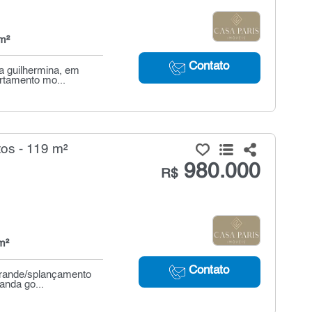
m²
Contato
a guilhermina, em
artamento mo...
os - 119 m²
980.000
R$
m²
Contato
 grande/splançamento
anda go...