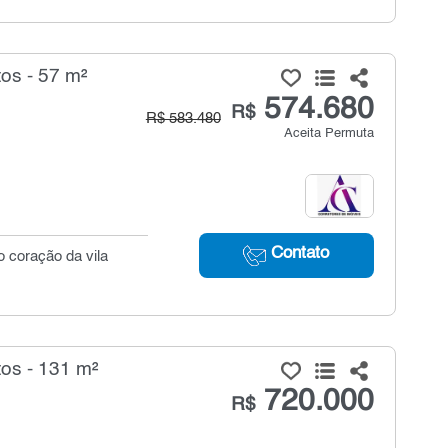
os - 57 m²
574.680
R$
R$ 583.480
Aceita Permuta
Contato
no coração da vila
os - 131 m²
720.000
R$