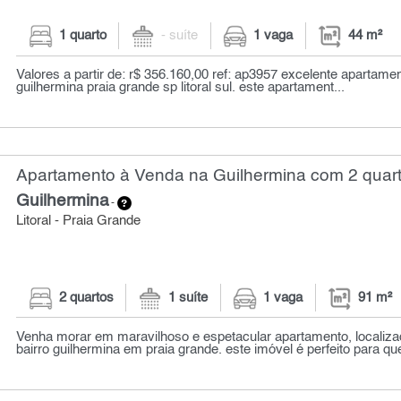
1 quarto
- suíte
1 vaga
44 m²
Valores a partir de: r$ 356.160,00 ref: ap3957 excelente apartamen
guilhermina praia grande sp litoral sul. este apartament...
Apartamento à Venda na Guilhermina com 2 quart
Guilhermina
-
Litoral - Praia Grande
2 quartos
1 suíte
1 vaga
91 m²
Venha morar em maravilhoso e espetacular apartamento, localiz
bairro guilhermina em praia grande. este imóvel é perfeito para q