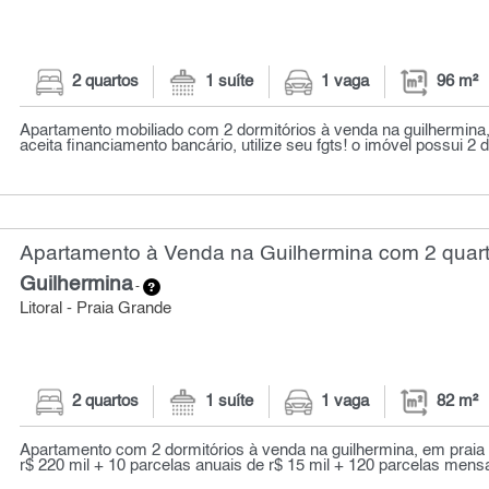
2 quartos
1 suíte
1 vaga
96 m²
Apartamento mobiliado com 2 dormitórios à venda na guilhermina
aceita financiamento bancário, utilize seu fgts! o imóvel possui 2 
Apartamento à Venda na Guilhermina com 2 quart
Guilhermina
-
Litoral - Praia Grande
2 quartos
1 suíte
1 vaga
82 m²
Apartamento com 2 dormitórios à venda na guilhermina, em praia
r$ 220 mil + 10 parcelas anuais de r$ 15 mil + 120 parcelas mensai