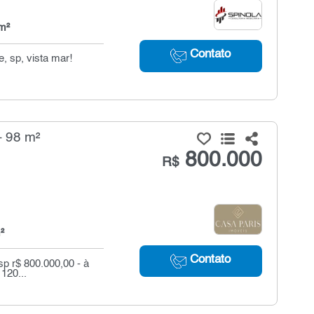
m²
Contato
, sp, vista mar!
- 98 m²
800.000
R$
²
Contato
p r$ 800.000,00 - à
120...