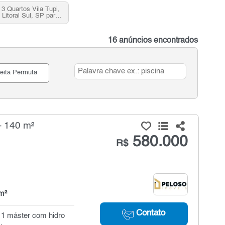
3 Quartos Vila Tupi,
 Litoral Sul, SP para
venda
16 anúncios encontrados
eita Permuta
- 140 m²
580.000
R$
m²
Contato
 1 máster com hidro
.