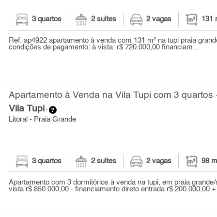
3 quartos
2 suítes
2 vagas
131 
Ref: ap4922 apartamento à venda com 131 m² na tupi praia grande
condições de pagamento: à vista: r$ 720.000,00 financiam...
Apartamento à Venda na Vila Tupi com 3 quartos 
Vila Tupi
-
Litoral - Praia Grande
3 quartos
2 suítes
2 vagas
98 m
Apartamento com 3 dormitórios à venda na tupi, em praia grande/s
vista r$ 850.000,00 - financiamento direto entrada r$ 200.000,00 + 