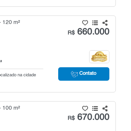
- 120 m²
660.000
R$
²
Contato
localizado na cidade
- 100 m²
670.000
R$