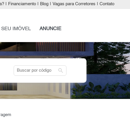
a?
|
Financiamento
|
Blog
|
Vagas para Corretores
|
Contato
 SEU IMÓVEL
ANUNCIE
search
aragem