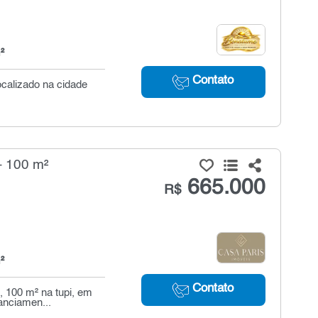
²
Contato
localizado na cidade
- 100 m²
665.000
R$
²
Contato
, 100 m² na tupi, em
anciamen...