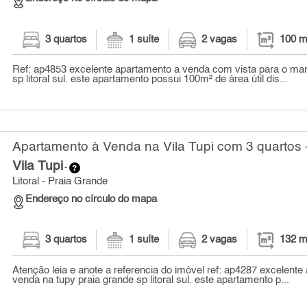
3 quartos
1 suíte
2 vagas
100 m
Ref: ap4853 excelente apartamento a venda com vista para o mar 
sp litoral sul. este apartamento possui 100m² de área útil dis...
Apartamento à Venda na Vila Tupi com 3 quartos 
Vila Tupi
-
Litoral - Praia Grande
Endereço no círculo do mapa
3 quartos
1 suíte
2 vagas
132 m
Atenção leia e anote a referencia do imóvel ref: ap4287 excelente
venda na tupy praia grande sp litoral sul. este apartamento p...