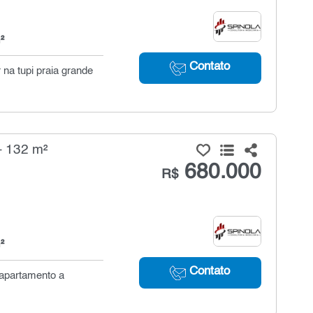
²
Contato
na tupi praia grande
- 132 m²
680.000
R$
²
Contato
 apartamento a