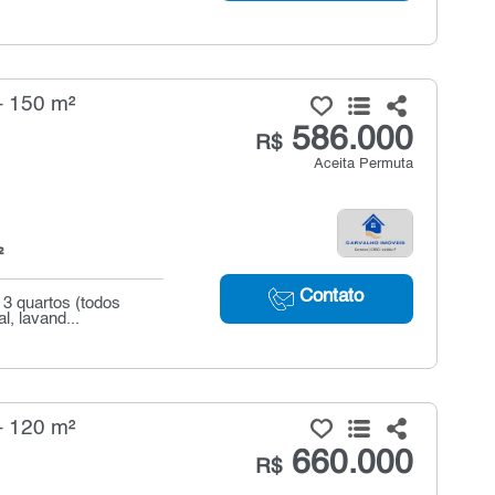
- 150 m²
586.000
R$
Aceita Permuta
²
Contato
3 quartos (todos
l, lavand...
- 120 m²
660.000
R$