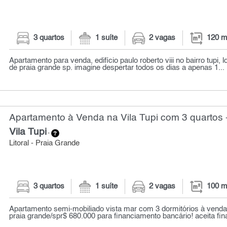
3 quartos
1 suíte
2 vagas
120 m
Apartamento para venda, edifício paulo roberto viii no bairro tupi, 
de praia grande sp. imagine despertar todos os dias a apenas 1...
Apartamento à Venda na Vila Tupi com 3 quartos 
Vila Tupi
-
Litoral - Praia Grande
3 quartos
1 suíte
2 vagas
100 m
Apartamento semi-mobiliado vista mar com 3 dormitórios à venda
praia grande/spr$ 680.000 para financiamento bancário! aceita fin