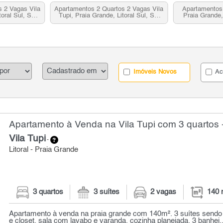
 2 Vagas Vila
Apartamentos 2 Quartos 2 Vagas Vila
Apartamentos 
toral Sul, SP
Tupi, Praia Grande, Litoral Sul, SP
Praia Grande,
a
para venda
Imóveis Novos
Ac
Apartamento à Venda na Vila Tupi com 3 quartos 
Vila Tupi
-
Litoral - Praia Grande
3 quartos
3 suítes
2 vagas
140 
Apartamento à venda na praia grande com 140m². 3 suítes sendo
e closet, sala com lavabo e varanda, cozinha planejada, 3 banhei..