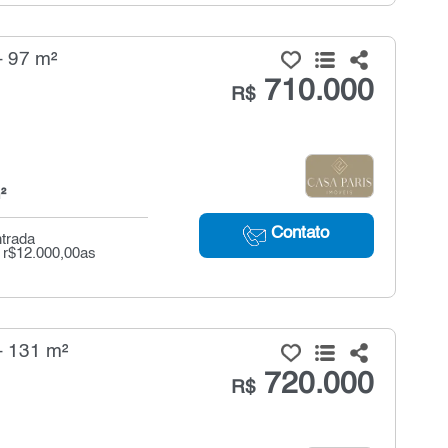
- 97 m²
710.000
R$
²
Contato
ntrada
 r$12.000,00as
- 131 m²
720.000
R$