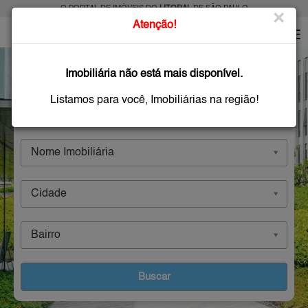
O PORTAL DE IMÓVEIS DO
LITORAL
DE SÃO PAULO
×
Atenção!
Imobiliárias
Imobiliária não está mais disponível.
Listamos para você, Imobiliárias na região!
Comprar
Alugar
Imóveis Novos
Nome Imobiliária
Cidade
Bairro
Buscar