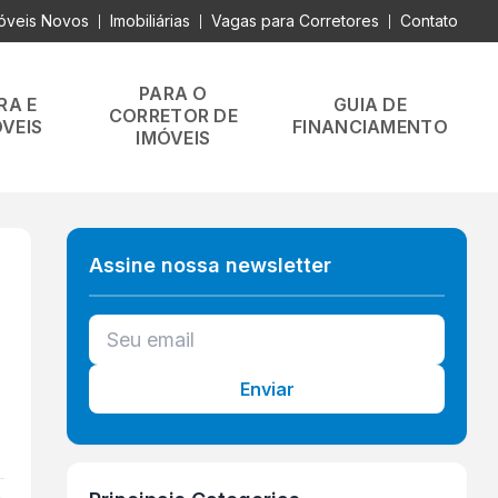
óveis Novos
Imobiliárias
Vagas para Corretores
Contato
|
|
|
PARA O
RA E
GUIA DE
CORRETOR DE
VEIS
FINANCIAMENTO
IMÓVEIS
Assine nossa newsletter
Enviar